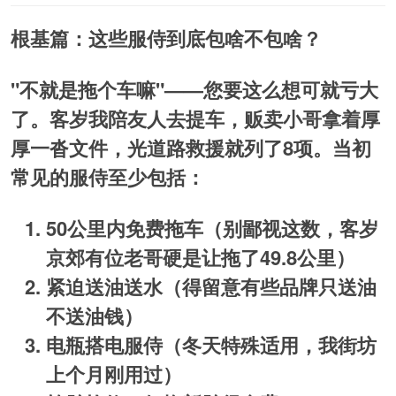
根基篇：这些服侍到底包啥不包啥？
"不就是拖个车嘛"——您要这么想可就亏大
了。客岁我陪友人去提车，贩卖小哥拿着厚
厚一沓文件，光道路救援就列了8项。当初
常见的服侍至少包括：
50公里内免费拖车
（别鄙视这数，客岁
京郊有位老哥硬是让拖了49.8公里）
紧迫送油送水
（得留意有些品牌只送油
不送油钱）
电瓶搭电服侍
（冬天特殊适用，我街坊
上个月刚用过）