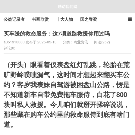
公益记录者
书画欣赏
十大人物
国之脊梁
好人好事
感人资讯
商业资讯
在线工具箱
买车送的救命服务：这7项道路救援你用过吗
a351910080 发布于 2025-05-13
分类：
商业资讯
阅读(252)
评论(0)
感动我们网
（开头）眼看着仪表盘红灯乱跳，轮胎在荒
旷野岭噗嗤漏气，这时间才想起来翻买车公
约？客岁我表妹自驾游被困盘山公路，愣是
不知道新车自带免费拖车服侍，白花了800
块叫私人救援。今儿咱们就掰开揉碎说说，
那些藏在购车公约里的救命服侍到底有啥门
道。