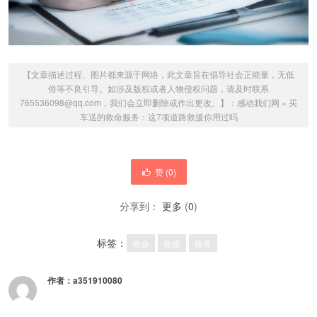
【文章描述过程、图片都来源于网络，此文章旨在倡导社会正能量，无低
俗等不良引导。如涉及版权或者人物侵权问题，请及时联系
765536098@qq.com，我们会立即删除或作出更改。】：
感动我们网
»
买
车送的救命服务：这7项道路救援你用过吗
赞 (
0
)
分享到：
更多
(
0
)
标签：
救命
救援
服务
作者：
a351910080