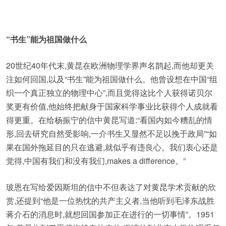
“书生”能为祖国做什么
20世纪40年代末,黄昆在欧洲物理学界声名鹊起,而他却更关
注如何回国,以及“书生”能为祖国做什么。他曾设想在中国“组
织一个真正独立的物理中心”,而且觉得这比个人获得诺贝尔
奖更有价值,他始终把献身于国家科学事业比获得个人成就看
得更重。在给杨振宁的信中黄昆写道:“看国内如今糟乱的情
形,回去研究自然受影响,一介书生又显然不足以挽于政局”“如
果在国外拖延目的只在逃避,就似乎有违良心。我们衷心还是
觉得,中国有我们和没有我们,makes a difference。”
玻恩在写给爱因斯坦的信中不但表达了对黄昆学术贡献的欣
赏,还提到“他是一位热忱的共产主义者,当他听到毛泽东战胜
蒋介石的消息时,就想回国参加正在进行的一切事情”。1951