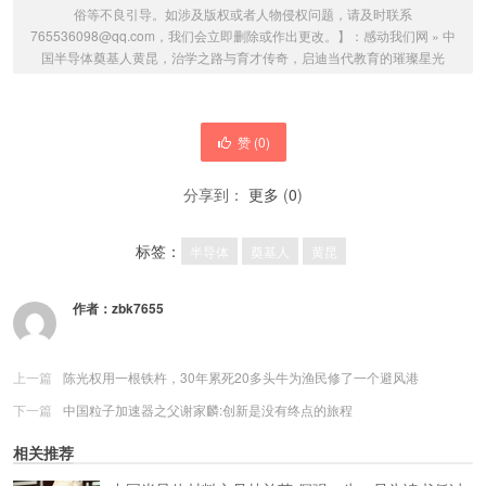
俗等不良引导。如涉及版权或者人物侵权问题，请及时联系
765536098@qq.com，我们会立即删除或作出更改。】：
感动我们网
»
中
国半导体奠基人黄昆，治学之路与育才传奇，启迪当代教育的璀璨星光
赞 (
0
)
分享到：
更多
(
0
)
标签：
半导体
奠基人
黄昆
作者：
zbk7655
上一篇
陈光权用一根铁杵，30年累死20多头牛为渔民修了一个避风港
下一篇
中国粒子加速器之父谢家麟:创新是没有终点的旅程
相关推荐