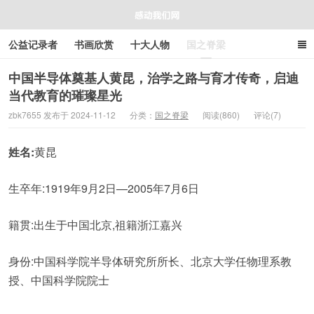
公益记录者
书画欣赏
十大人物
国之脊梁
好人好事
感人资讯
商业资讯
在线工具箱
中国半导体奠基人黄昆，治学之路与育才传奇，启迪
当代教育的璀璨星光
感动我们网
zbk7655 发布于 2024-11-12
分类：
国之脊梁
阅读(860)
评论(7)
姓名:
黄昆
生卒年:1919年9月2日—2005年7月6日
籍贯:出生于中国北京,祖籍浙江嘉兴
身份:中国科学院半导体研究所所长、北京大学任物理系教
授、中国科学院院士