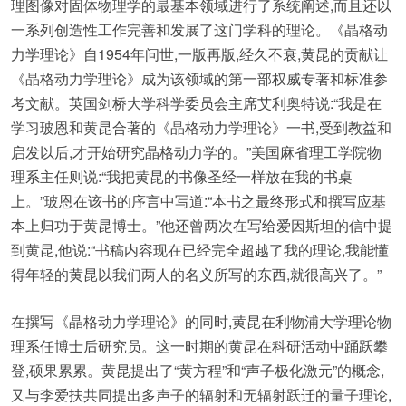
理图像对固体物理学的最基本领域进行了系统阐述,而且还以
一系列创造性工作完善和发展了这门学科的理论。《晶格动
力学理论》自1954年问世,一版再版,经久不衰,黄昆的贡献让
《晶格动力学理论》成为该领域的第一部权威专著和标准参
考文献。英国剑桥大学科学委员会主席艾利奥特说:“我是在
学习玻恩和黄昆合著的《晶格动力学理论》一书,受到教益和
启发以后,才开始研究晶格动力学的。”美国麻省理工学院物
理系主任则说:“我把黄昆的书像圣经一样放在我的书桌
上。”玻恩在该书的序言中写道:“本书之最终形式和撰写应基
本上归功于黄昆博士。”他还曾两次在写给爱因斯坦的信中提
到黄昆,他说:“书稿内容现在已经完全超越了我的理论,我能懂
得年轻的黄昆以我们两人的名义所写的东西,就很高兴了。”
在撰写《晶格动力学理论》的同时,黄昆在利物浦大学理论物
理系任博士后研究员。这一时期的黄昆在科研活动中踊跃攀
登,硕果累累。黄昆提出了“黄方程”和“声子极化激元”的概念,
又与李爱扶共同提出多声子的辐射和无辐射跃迁的量子理论,