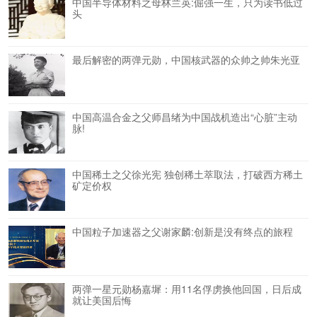
中国半导体材料之母林兰英:倔强一生，只为读书低过
头
最后解密的两弹元勋，中国核武器的众帅之帅朱光亚
中国高温合金之父师昌绪为中国战机造出“心脏”主动
脉!
中国稀土之父徐光宪 独创稀土萃取法，打破西方稀土
矿定价权
中国粒子加速器之父谢家麟:创新是没有终点的旅程
两弹一星元勋杨嘉墀：用11名俘虏换他回国，日后成
就让美国后悔