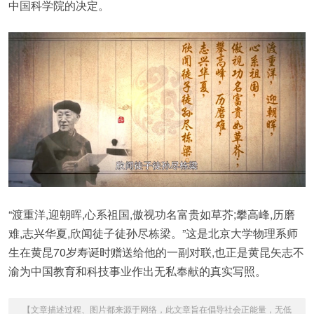
中国科学院的决定。
“渡重洋,迎朝晖,心系祖国,傲视功名富贵如草芥;攀高峰,历磨
难,志兴华夏,欣闻徒子徒孙尽栋梁。”这是北京大学物理系师
生在黄昆70岁寿诞时赠送给他的一副对联,也正是黄昆矢志不
渝为中国教育和科技事业作出无私奉献的真实写照。
【文章描述过程、图片都来源于网络，此文章旨在倡导社会正能量，无低