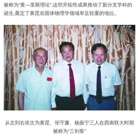
被称为“黄—里斯理论”,这些开拓性成果推动了新分支学科的
诞生,奠定了黄昆在固体物理学领域举足轻重的地位。
从左到右依次为黄昆、张守廉、杨振宁三人在西南联大时期
被称为“三剑客”