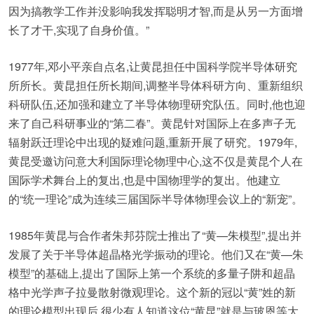
因为搞教学工作并没影响我发挥聪明才智,而是从另一方面增
长了才干,实现了自身价值。”
1977年,邓小平亲自点名,让黄昆担任中国科学院半导体研究
所所长。黄昆担任所长期间,调整半导体科研方向、重新组织
科研队伍,还加强和建立了半导体物理研究队伍。同时,他也迎
来了自己科研事业的“第二春”。黄昆针对国际上在多声子无
辐射跃迁理论中出现的疑难问题,重新开展了研究。1979年,
黄昆受邀访问意大利国际理论物理中心,这不仅是黄昆个人在
国际学术舞台上的复出,也是中国物理学的复出。他建立
的“统一理论”成为连续三届国际半导体物理会议上的“新宠”。
1985年黄昆与合作者朱邦芬院士推出了“黄—朱模型”,提出并
发展了关于半导体超晶格光学振动的理论。他们又在“黄—朱
模型”的基础上,提出了国际上第一个系统的多量子阱和超晶
格中光学声子拉曼散射微观理论。这个新的冠以“黄”姓的新
的理论模型出现后,很少有人知道这位“黄昆”就是与玻恩等大