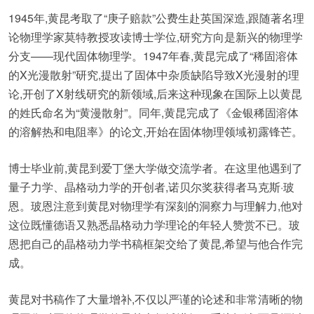
1945年,黄昆考取了“庚子赔款”公费生赴英国深造,跟随著名理
论物理学家莫特教授攻读博士学位,研究方向是新兴的物理学
分支——现代固体物理学。1947年春,黄昆完成了“稀固溶体
的X光漫散射”研究,提出了固体中杂质缺陷导致X光漫射的理
论,开创了X射线研究的新领域,后来这种现象在国际上以黄昆
的姓氏命名为“黄漫散射”。同年,黄昆完成了《金银稀固溶体
的溶解热和电阻率》的论文,开始在固体物理领域初露锋芒。
博士毕业前,黄昆到爱丁堡大学做交流学者。在这里他遇到了
量子力学、晶格动力学的开创者,诺贝尔奖获得者马克斯·玻
恩。玻恩注意到黄昆对物理学有深刻的洞察力与理解力,他对
这位既懂德语又熟悉晶格动力学理论的年轻人赞赏不已。玻
恩把自己的晶格动力学书稿框架交给了黄昆,希望与他合作完
成。
黄昆对书稿作了大量增补,不仅以严谨的论述和非常清晰的物