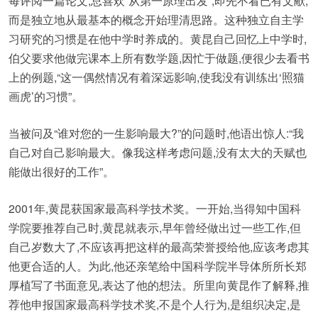
每评阅一篇论文,总喜欢“从第一原理出发”,即先不看已有文献,
而是独立地从最基本的概念开始理清思路。这种独立自主学
习研究的习惯是在他中学时养成的。黄昆自己回忆上中学时,
伯父要求他做完课本上所有数学题,因忙于做题,便很少去看书
上的例题,“这一偶然情况有着深远影响,使我没有训练出‘照猫
画虎’的习惯”。
当被问及“谁对您的一生影响最大?”的问题时,他语出惊人:“我
自己对自己影响最大。像我这样考虑问题,没有太大的天赋也
能做出很好的工作”。
2001年,黄昆获国家最高科学技术奖。一开始,当得知中国科
学院要推荐自己时,黄昆就表示,早年曾经做出过一些工作,但
自己岁数大了,不应该再把这样的最高荣誉授给他,应该考虑其
他更合适的人。为此,他还亲笔给中国科学院半导体所所长郑
厚植写了书面意见,表达了他的想法。所里向黄昆作了解释,推
荐他申报国家最高科学技术奖,不是个人行为,是组织决定,是