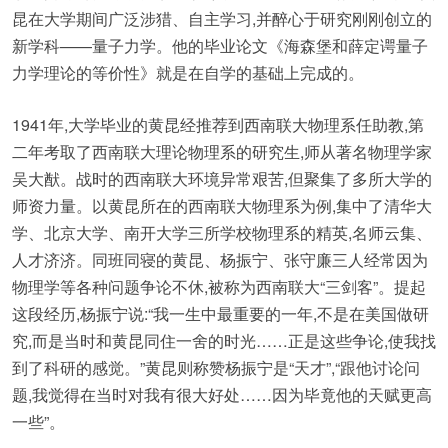
昆在大学期间广泛涉猎、自主学习,并醉心于研究刚刚创立的
新学科——量子力学。他的毕业论文《海森堡和薛定谔量子
力学理论的等价性》就是在自学的基础上完成的。
1941年,大学毕业的黄昆经推荐到西南联大物理系任助教,第
二年考取了西南联大理论物理系的研究生,师从著名物理学家
吴大猷。战时的西南联大环境异常艰苦,但聚集了多所大学的
师资力量。以黄昆所在的西南联大物理系为例,集中了清华大
学、北京大学、南开大学三所学校物理系的精英,名师云集、
人才济济。同班同寝的黄昆、杨振宁、张守廉三人经常因为
物理学等各种问题争论不休,被称为西南联大“三剑客”。提起
这段经历,杨振宁说:“我一生中最重要的一年,不是在美国做研
究,而是当时和黄昆同住一舍的时光……正是这些争论,使我找
到了科研的感觉。”黄昆则称赞杨振宁是“天才”,“跟他讨论问
题,我觉得在当时对我有很大好处……因为毕竟他的天赋更高
一些”。