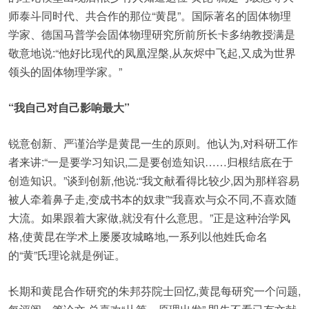
师泰斗同时代、共合作的那位“黄昆”。国际著名的固体物理
学家、德国马普学会固体物理研究所前所长卡多纳教授满是
敬意地说:“他好比现代的凤凰涅槃,从灰烬中飞起,又成为世界
领头的固体物理学家。”
“我自己对自己影响最大”
锐意创新、严谨治学是黄昆一生的原则。他认为,对科研工作
者来讲:“一是要学习知识,二是要创造知识……归根结底在于
创造知识。”谈到创新,他说:“我文献看得比较少,因为那样容易
被人牵着鼻子走,变成书本的奴隶”“我喜欢与众不同,不喜欢随
大流。如果跟着大家做,就没有什么意思。”正是这种治学风
格,使黄昆在学术上屡屡攻城略地,一系列以他姓氏命名
的“黄”氏理论就是例证。
长期和黄昆合作研究的朱邦芬院士回忆,黄昆每研究一个问题,