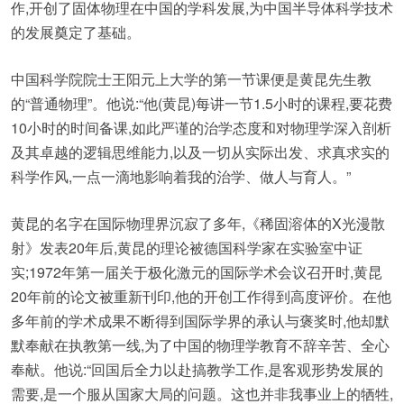
作,开创了固体物理在中国的学科发展,为中国半导体科学技术
的发展奠定了基础。
中国科学院院士王阳元上大学的第一节课便是黄昆先生教
的“普通物理”。他说:“他(黄昆)每讲一节1.5小时的课程,要花费
10小时的时间备课,如此严谨的治学态度和对物理学深入剖析
及其卓越的逻辑思维能力,以及一切从实际出发、求真求实的
科学作风,一点一滴地影响着我的治学、做人与育人。”
黄昆的名字在国际物理界沉寂了多年,《稀固溶体的X光漫散
射》发表20年后,黄昆的理论被德国科学家在实验室中证
实;1972年第一届关于极化激元的国际学术会议召开时,黄昆
20年前的论文被重新刊印,他的开创工作得到高度评价。在他
多年前的学术成果不断得到国际学界的承认与褒奖时,他却默
默奉献在执教第一线,为了中国的物理学教育不辞辛苦、全心
奉献。他说:“回国后全力以赴搞教学工作,是客观形势发展的
需要,是一个服从国家大局的问题。这也并非我事业上的牺牲,