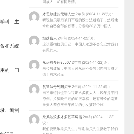
同族人，却有同族情。
才思敏捷的无聊人士
2年前 (2024-11-22)说：
听说拉贝最后被日军逼的没办法断粮了，然后他
性学科，主
拿出自己全部的积蓄，分发给20多万中国人
坦荡俗人
2年前 (2024-11-22)说：
应该重拍拉贝日记，中国人永远不会忘记对我们
设备和系统
有恩的人。
永远有多远85507
2年前 (2024-11-22)说：
向拉贝致敬，中国人民永远不会忘记您的大恩大
应用的一门
德！有求必应
贫道法号纯阳贞子
2年前 (2024-11-22)说：
当初辛特拉也帮助过那么多犹太人，晚年是平困
潦倒。拉贝晚年过的却很幸福，还有可怜的南斯
拉夫人差点被当年救助的小女孩好个炸
记录、编制
乘风破浪多才多艺草莓熊
2年前 (2024-11-22)
说：
我们要致敬拉贝先生，谢谢拉贝先生拯救了我们