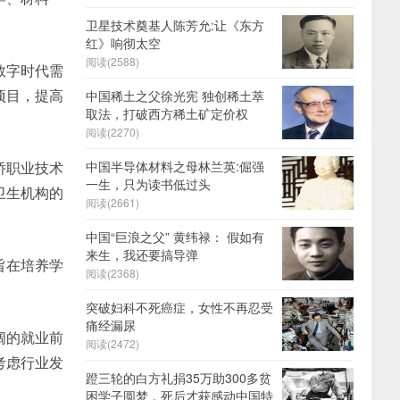
卫星技术奠基人陈芳允:让《东方
红》响彻太空
阅读(2588)
数字时代需
项目，提高
中国稀土之父徐光宪 独创稀土萃
取法，打破西方稀土矿定价权
阅读(2270)
侨职业技术
中国半导体材料之母林兰英:倔强
一生，只为读书低过头
卫生机构的
阅读(2661)
中国“巨浪之父” 黄纬禄： 假如有
来生，我还要搞导弹
旨在培养学
阅读(2368)
突破妇科不死癌症，女性不再忍受
痛经漏尿
阔的就业前
阅读(2472)
考虑行业发
蹬三轮的白方礼捐35万助300多贫
困学子圆梦，死后才获感动中国特