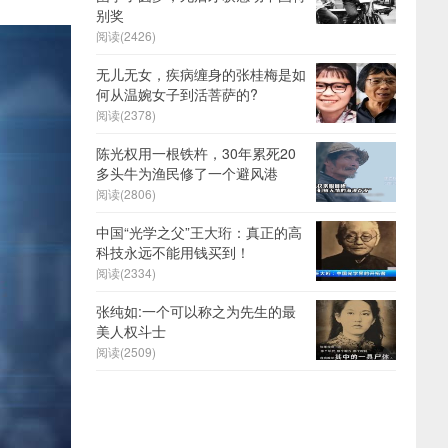
别奖
阅读(2426)
无儿无女，疾病缠身的张桂梅是如
何从温婉女子到活菩萨的?
阅读(2378)
陈光权用一根铁杵，30年累死20
多头牛为渔民修了一个避风港
阅读(2806)
中国“光学之父”王大珩：真正的高
科技永远不能用钱买到！
阅读(2334)
张纯如:一个可以称之为先生的最
美人权斗士
阅读(2509)