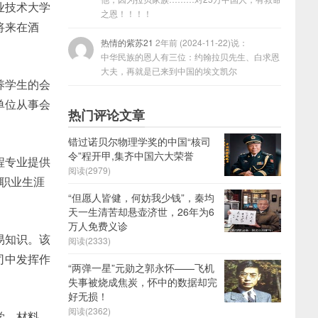
业技术大学
之恩！！！！
将来在酒
热情的紫苏21
2年前 (2024-11-22)说：
中华民族的恩人有三位：约翰拉贝先生、白求恩
大夫，再就是已来到中国的埃文凯尔
养学生的会
单位从事会
热门评论文章
错过诺贝尔物理学奖的中国“核司
令”程开甲,集齐中国六大荣誉
程专业提供
阅读(2979)
的职业生涯
“但愿人皆健，何妨我少钱”，秦均
天一生清苦却悬壶济世，26年为6
万人免费义诊
易知识。该
阅读(2333)
司中发挥作
“两弹一星”元勋之郭永怀——飞机
失事被烧成焦炭，怀中的数据却完
好无损！
阅读(2362)
学、材料