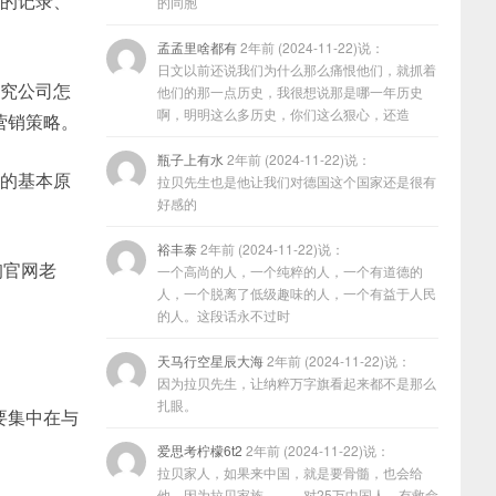
动的记录、
的同胞
孟孟里啥都有
2年前 (2024-11-22)说：
日文以前还说我们为什么那么痛恨他们，就抓着
研究公司怎
他们的那一点历史，我很想说那是哪一年历史
啊，明明这么多历史，你们这么狠心，还造
营销策略。
瓶子上有水
2年前 (2024-11-22)说：
理的基本原
拉贝先生也是他让我们对德国这个国家还是很有
好感的
裕丰泰
2年前 (2024-11-22)说：
询官网老
一个高尚的人，一个纯粹的人，一个有道德的
人，一个脱离了低级趣味的人，一个有益于人民
的人。这段话永不过时
天马行空星辰大海
2年前 (2024-11-22)说：
因为拉贝先生，让纳粹万字旗看起来都不是那么
扎眼。
要集中在与
爱思考柠檬6t2
2年前 (2024-11-22)说：
拉贝家人，如果来中国，就是要骨髓，也会给
他，因为拉贝家族………对25万中国人，有救命