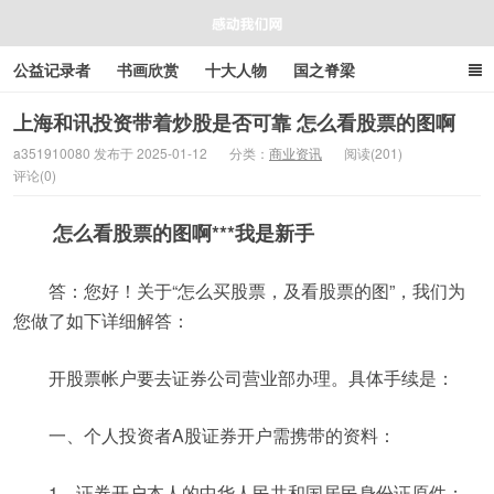
公益记录者
书画欣赏
十大人物
国之脊梁
好人好事
感人资讯
商业资讯
在线工具箱
上海和讯投资带着炒股是否可靠 怎么看股票的图啊
a351910080 发布于 2025-01-12
分类：
商业资讯
阅读(201)
评论(0)
感动我们网
怎么看股票的图啊***我是新手
答：您好！关于“怎么买股票，及看股票的图”，我们为
您做了如下详细解答：
开股票帐户要去证券公司营业部办理。具体手续是：
一、个人投资者A股证券开户需携带的资料：
1、证券开户本人的中华人民共和国居民身份证原件；