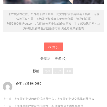
【文章描述过程、图片都来源于网络，此文章旨在倡导社会正能量，无低
俗等不良引导。如涉及版权或者人物侵权问题，请及时联系
765536098@qq.com，我们会立即删除或作出更改。】：
感动我们网
»
上
海和讯投资带着炒股是否可靠 怎么看股票的图啊
赞 (
0
)
分享到：
更多
(
0
)
标签：
办理
开户
证券
作者：
a351910080
上一篇
上海原油期货的定价逻辑是什么，上海原油期货交易规则是什么
下一篇
上海哪里回收黄金的价格好一点 回收黄金去哪里卖合适