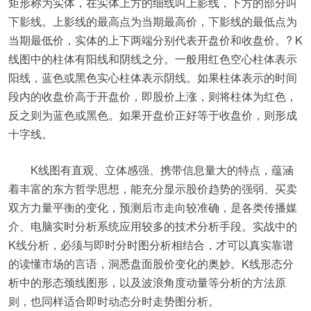
矩形称为实体，在实体上方的细线叫上影线，下方的部分叫
下影线。上影线的最高点为当期最高价，下影线的最低点为
当期最低价，实体的上下两端分别代表开盘价和收盘价。? K
线图中的柱体有阳线和阴线之分。一般用红色空心柱体表示
阳线，蓝色或黑色实心柱体表示阴线。如果柱体表示的时间
段内的收盘价高于开盘价，即股价上涨，则将柱体为红色，
反之则为蓝色或黑色。如果开盘价正好等于收盘价，则形成
十字线。
K线图有直观、立体感强、携带信息量大的特点，蕴涵
着丰富的东方哲学思想，能充分显示股价趋势的强弱、买卖
双方力量平衡的变化，预测后市走向较准确，是各类传播媒
介、电脑实时分析系统应用较多的技术分析手段。实战中的
K线分析，必须与即时分时图分析相结合，才可以真实靠谱
的读懂市场的言语，洞悉盘面股价变化的奥妙。K线形态分
析中的形态颈线图形，以及波浪角度动量等分析的方法原
则，也同样适合即时动态分时走势图分析。