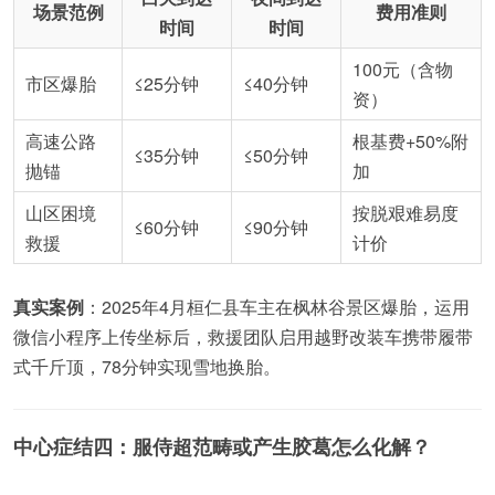
场景范例
费用准则
时间
时间
100元（含物
市区爆胎
≤25分钟
≤40分钟
资）
高速公路
根基费+50%附
≤35分钟
≤50分钟
抛锚
加
山区困境
按脱艰难易度
≤60分钟
≤90分钟
救援
计价
真实案例
：2025年4月桓仁县车主在枫林谷景区爆胎，运用
微信小程序上传坐标后，救援团队启用越野改装车携带履带
式千斤顶，78分钟实现雪地换胎。
中心症结四：服侍超范畴或产生胶葛怎么化解？