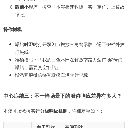
微信小程序
：搜查「本溪极速救援」实时定位并上传故
障照片
操作树模
：
爆胎时即时打开双闪→摆放三角警示牌→退至护栏外拨
打热线
准确描写：「我的白色本田在解放南路万达广场2号门
爆胎，需要真空补胎」
增添客服微信接受救援车辆实时坐标
中心症结三：不一样场景下的服侍响应差异有多大？
本溪补胎救援实行
分级响应机制
，详细差异如下：
白天到达
夜间到达