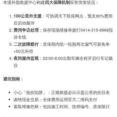
本溪补胎救援中心构建
四大保障机制
应答突发状况：
100公里外支援
：可协调天下联保网点，预支80%费用
后启动服侍
费用争议处理
：保存现场维修单拨打0414-315-9966投
诉专线
二次故障赔付
：质保期内统一轮胎再次漏气可获免单
+50元补偿
夜间服侍监视
：22:00-6:00出勤车辆全程开启行车记载
仪
避坑指南
：
小心「低价陷阱」：正规救援必出示盖公章的价目表
谢绝现金交易：全体费用运用官方二维码支付
索取维修把柄：包括施工时间、技师编号、质保限日