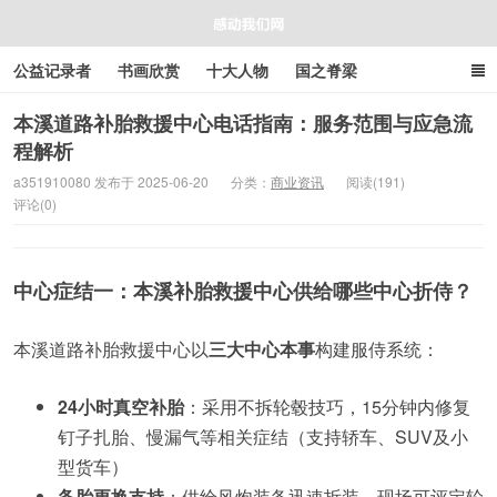
公益记录者
书画欣赏
十大人物
国之脊梁
好人好事
感人资讯
商业资讯
在线工具箱
本溪道路补胎救援中心电话指南：服务范围与应急流
程解析
感动我们网
a351910080 发布于 2025-06-20
分类：
商业资讯
阅读(191)
评论(0)
中心症结一：本溪补胎救援中心供给哪些中心折侍？
本溪道路补胎救援中心以
三大中心本事
构建服侍系统：
24小时真空补胎
：采用不拆轮毂技巧，15分钟内修复
钉子扎胎、慢漏气等相关症结（支持轿车、SUV及小
型货车）
备胎更换支持
：供给风炮装备迅速拆装，现场可评定轮