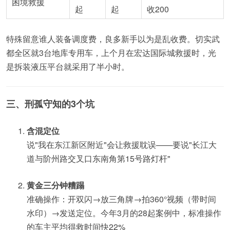
困境救援
起
起
收200
特殊留意谁人装备调度费，良多新手以为是乱收费。切实武
都全区就3台地库专用车，上个月在宏达国际城救援时，光
是拆装液压平台就采用了半小时。
三、刑孤守知的3个坑
含混定位
说"我在东江新区附近"会让救援耽误——要说"长江大
道与阶州路交叉口东南角第15号路灯杆"
黄金三分钟糟蹋
准确操作：开双闪→放三角牌→拍360°视频（带时间
水印）→发送定位。今年3月的28起案例中，标准操作
的车主平均得救时间快22%