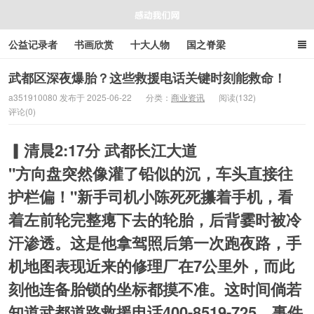
公益记录者
书画欣赏
十大人物
国之脊梁
好人好事
感人资讯
商业资讯
在线工具箱
武都区深夜爆胎？这些救援电话关键时刻能救命！
a351910080 发布于 2025-06-22
分类：
商业资讯
阅读(132)
评论(0)
感动我们网
▎清晨2:17分 武都长江大道
"方向盘突然像灌了铅似的沉，车头直接往
护栏偏！"新手司机小陈死死攥着手机，看
着左前轮完整瘪下去的轮胎，后背霎时被冷
汗渗透。这是他拿驾照后第一次跑夜路，手
机地图表现近来的修理厂在7公里外，而此
刻他连备胎锁的坐标都摸不准。这时间倘若
知道武都道路救援电话400-8519-725，事件