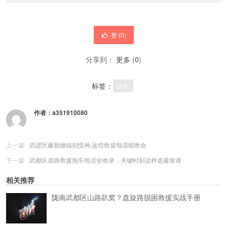
赞 (
0
)
分享到：
更多
(
0
)
标签：
武都
作者：
a351910080
上一篇
武进区爆胎抛锚别慌神,这些救援电话能救命
下一篇
武都区道路救援拖车电话全收录，关键时刻这样选最靠谱
相关推荐
陇南武都区山路趴窝？盘旋路脱困救援实战手册