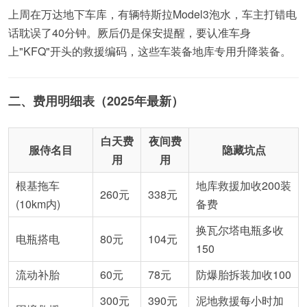
上周在万达地下车库，有辆特斯拉Model3泡水，车主打错电
话耽误了40分钟。厥后仍是保安提醒，要认准车身
上"KFQ"开头的救援编码，这些车装备地库专用升降装备。
二、费用明细表（2025年最新）
白天费
夜间费
服侍名目
隐藏坑点
用
用
根基拖车
地库救援加收200装
260元
338元
(10km内)
备费
换瓦尔塔电瓶多收
电瓶搭电
80元
104元
150
流动补胎
60元
78元
防爆胎拆装加收100
300元
390元
泥地救援每小时加