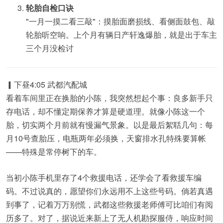
轮胎自检口诀
"一月一摸二看三敲"：摸胎面磨损线、看侧面鼓包、敲
轮胎听空响。上个月有辆日产轩逸爆胎，就是出于车主
三个月没检讨
▎下昼4:05 武都汽配城
看着车间里正在换胎的小陈，我突然想起个事：良多新手只
存电话，却不懂定期保养才算是硬道理。就像小陈这一个
胎，切实两个月前就有慢漏气景象。以是最后絮聒几句：每
月10号查胎压，电瓶两年必须换，天窗排水孔特殊要算帐
——特殊是常停树下的车。
当初小陈手机里存了4个救援电话，还学会了看救援车编
码。不过说真的，愿望你们永远用不上这些号码。倘若真遇
到事了，记着万万别慌，武都这些救援老师傅可比咱们有阅
历多了。对了，据说近来新上了无人机勘探服侍，响应时间