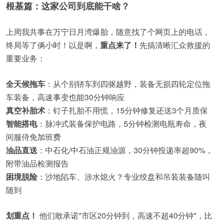
根基篇：这家公司到底能干啥？
上周我共事在万宁日月湾爆胎，随意找了个网页上的电话，
终局等了俩小时！以是啊，
重点来了！
先搞清晰汇众救援的
重要业务：
全天候拖车
：从个别轿车到四驱越野，装备无损四轮定位拖
车装备，高速事变也能30分钟响应
真空补胎术
：钉子扎胎不用慌，15分钟修复还送3个月质保
智能搭电
：脉冲式装备保护电路，5分钟检测电瓶寿命，夜
间服侍免加班费
油品直送
：中石化/中石油正规油源，30分钟投递率超90%，
附带油品检测报告
困境脱险
：沙地陷车、涉水熄火？专业绞盘和吊装装备随叫
随到
划重点！
他们敢承诺"市区20分钟到，高速不超40分钟"，比