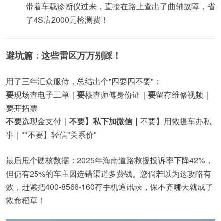
带着车载诊断仪过来，直接在路上查出了曲轴故障，省
了4S店2000元检测费！
避坑篇：这些雷区万万别踩！
用了三年汇众服侍，总结出个"四要四不要"：
要
现场查电子工单｜
要
核查师傅身份证｜
要
留存维修视频｜
要
开拓票
不要
选现金支付｜
不要】私下加微信｜
不要】用救援车办私
事｜**不要】轻信"关系价"
最后甩个硬核数据：2025年海南道路救援投诉率下降42%，
但仍有25%的车主因选错渠道多费钱。您倘若以为这攻略有
效，赶紧把400-8566-160存手机通讯录，保不齐哪天就成了
救命稻草！