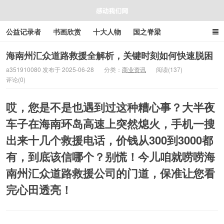
公益记录者
书画欣赏
十大人物
国之脊梁
好人好事
感人资讯
商业资讯
在线工具箱
海南州汇众道路救援全解析，关键时刻如何快速脱困
a351910080 发布于 2025-06-28
分类：
商业资讯
阅读(137)
评论(0)
感动我们网
哎，您是不是也遇到过这种糟心事？大半夜
车子在海南环岛高速上突然熄火，手机一搜
出来十几个救援电话，价钱从300到3000都
有，到底该信哪个？别慌！今儿咱就唠唠
海
南州汇众道路救援公司
的门道，保准让您看
完心田透亮！