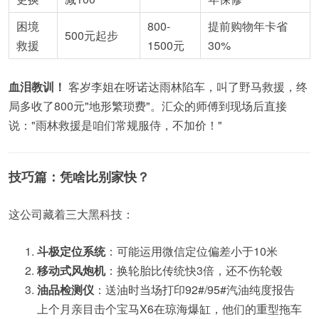
困境
800-
提前购物年卡省
500元起步
救援
1500元
30%
血泪教训！
客岁李姐在呀诺达雨林陷车，叫了野马救援，终
局多收了800元"地形繁琐费"。汇众的师傅到现场后直接
说："雨林救援是咱们常规服侍，不加价！"
技巧篇：凭啥比别家快？
这公司藏着三大黑科技：
斗极定位系统
：可能运用微信定位偏差小于10米
移动式风炮机
：换轮胎比传统快3倍，还不伤轮毂
油品检测仪
：送油时当场打印92#/95#汽油纯度报告
上个月亲目击个宝马X6在琼海爆缸，他们的重型拖车