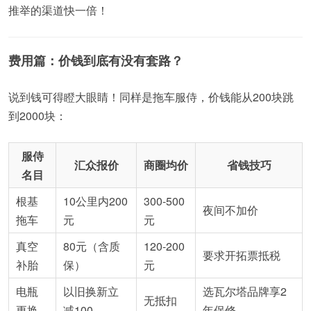
推举的渠道快一倍！
费用篇：价钱到底有没有套路？
说到钱可得瞪大眼睛！同样是拖车服侍，价钱能从200块跳
到2000块：
服侍
汇众报价
商圈均价
省钱技巧
名目
根基
10公里内200
300-500
夜间不加价
拖车
元
元
真空
80元（含质
120-200
要求开拓票抵税
补胎
保）
元
电瓶
以旧换新立
选瓦尔塔品牌享2
无抵扣
更换
减100
年保修