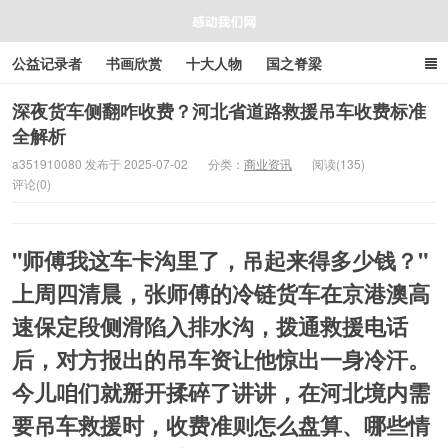
公益记录者
书画欣赏
十大人物
国之脊梁
好人好事
感人资讯
商业资讯
在线工具箱
深夜货车侧翻咋收费？河北省道路救援吊车收费标准
全解析
感动我们网
a351910080 发布于 2025-07-02
分类：
商业资讯
阅读(135)
评论(0)
"师傅我这车卡沟里了，吊起来得多少钱？"
上周四清晨，张师傅的冷链货车在京港澳高
速保定段侧滑陷入排水沟，拨通救援电话
后，对方报出的吊车资让他惊出一身冷汗。
今儿咱们就掰开揉碎了讲讲，在河北境内需
要吊车救援时，
收费准则怎么盘算
、
哪些情