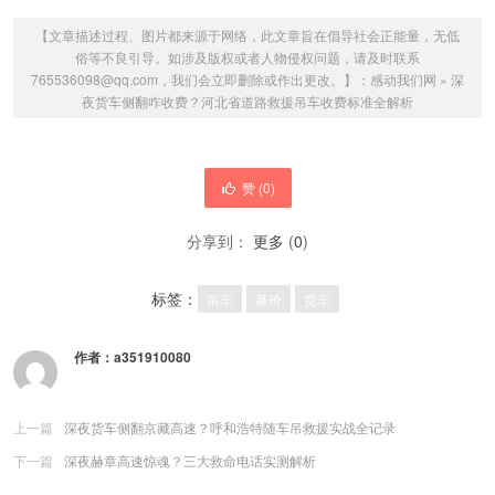
【文章描述过程、图片都来源于网络，此文章旨在倡导社会正能量，无低
俗等不良引导。如涉及版权或者人物侵权问题，请及时联系
765536098@qq.com，我们会立即删除或作出更改。】：
感动我们网
»
深
夜货车侧翻咋收费？河北省道路救援吊车收费标准全解析
赞 (
0
)
分享到：
更多
(
0
)
标签：
吊车
基价
货车
作者：
a351910080
上一篇
深夜货车侧翻京藏高速？呼和浩特随车吊救援实战全记录
下一篇
深夜赫章高速惊魂？三大救命电话实测解析