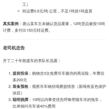
工）
转运费0.5元/吨·公里，不足1吨按1吨盘算
真实案例
：唐山某车主未确认货品重量，12吨货品被按15吨
计费，多付出150元转运费。
老司机忠告
开了二十年救援车的李队长流露：
提前投保
：购物含3次免费吊车服侍的商业险，年费仅
多200元
装备预检
：视察吊车钢丝绳磨损情形（新绳有蓝色保护
涂层）
聪明挑撰
：10吨以内事变优先呼唤带随车吊的拖车，
比单独叫吊车省40%费用