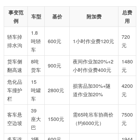
事变范
总费
车型
基价
附加费
例
用
1.8
轿车掉
720
吨轿
600元
1小时作业费120元
排水沟
元
车
货车侧
8吨
夜间作业加20%+2
1480
900元
翻高速
货车
小时作业费400元
元
危化品
15
损害品加30%+隧
4200
车撞护
吨罐
2800元
道作业加20%
元
栏
车
39
客车悬
需65吨吊车协商价
7500
座大
1500元
空边坡
（约6000元）
元
巴
多车连
3辆
600元
1944