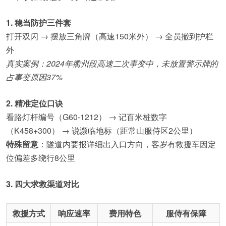
1. 稳当防护三件套
打开双闪 → 摆放三角牌（高速150米外） → 全员撤到护栏
外
真实案例：2024年衢州段高速二次事变中，未放置警示牌的
占事变原因37%
2. 精准定位口诀
看路灯杆编号（G60-1212） → 记百米桩数字
（K458+300） → 说濒临地标（距常山服侍区2公里）
特殊留意
：隧道内要报详细出入口方向，客岁有救援车因定
位偏差多绕行8公里
3. 四大求救渠道对比
救援方式
响应速率
费用特色
服侍有保障