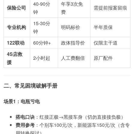
40-90分
年享3次免
保险公司
需提前报案留痕
钟
费
15-30分
专业机构
明码标价
半年质保
钟
122联动
60分钟+
政体指导价
仅限主干道
4S店救
2小时起
人工费翻倍
原厂配件
援
二、常见困境破解手册
场景1：电瓶亏电
搭电口诀
：红接正极→黑接车身（切勿直接接负极）
费用参考
：个别车100元/次，新能源车150元/次（含专
用转换探讨）