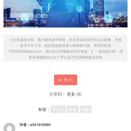
【文章描述过程、图片都来源于网络，此文章旨在倡导社会正能量，无低
俗等不良引导。如涉及版权或者人物侵权问题，请及时联系
765536098@qq.com，我们会立即删除或作出更改。】：
感动我们网
»
深
夜高速爆胎怎么办？常山县汽车脱困救援全指南
赞 (
0
)
分享到：
更多
(
0
)
标签：
常山县
救援
高速
作者：
a351910080