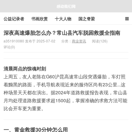
公益记录者
书画欣赏
十大人物
国之脊梁
好人好事
感人资讯
商业资讯
在线工具箱
深夜高速爆胎怎么办？常山县汽车脱困救援全指南
a351910080 发布于 2025-07-02
分类：
商业资讯
阅读(126)
评论(0)
感动我们网
清晨两点的惊魂时刻
上周五，友人老陈在G60沪昆高速常山段突遇爆胎，车灯照
着黝黑的路面，手机导航表现近来的服侍区尚有23公里...这
种场景天天都在演出。据2024年道路救援报告表现，常山县
月均处理道路救援要求超1500起，掌握准确的求救方法可能
比会开车更为重要。
一、黄金救援30分钟怎么用