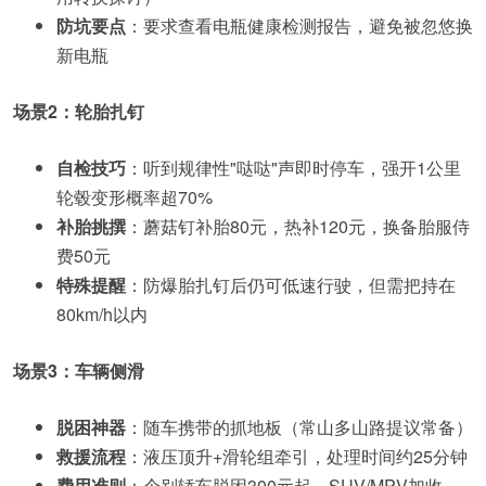
防坑要点
：要求查看电瓶健康检测报告，避免被忽悠换
新电瓶
场景2：轮胎扎钉
自检技巧
：听到规律性"哒哒"声即时停车，强开1公里
轮毂变形概率超70%
补胎挑撰
：蘑菇钉补胎80元，热补120元，换备胎服侍
费50元
特殊提醒
：防爆胎扎钉后仍可低速行驶，但需把持在
80km/h以内
场景3：车辆侧滑
脱困神器
：随车携带的抓地板（常山多山路提议常备）
救援流程
：液压顶升+滑轮组牵引，处理时间约25分钟
费用准则
：个别轿车脱困300元起，SUV/MPV加收