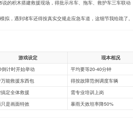
5说的积木搭建救援现场，得批示吊车、拖车、救护车三车联动
道模拟，遇到堵车还得按真实交规走应急车道，这细节我给跪了。
游戏设定
现本相况
0秒倒计时开始举动
平均要等20-40分钟
带万能救援东西包
得按故障范例调度车辆
键搞定全体救援
需专业培训上岗
雨只是画面特效
暴雨天效坦率降50%