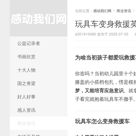
当前位置：
感动我们网
商业资讯
>
>
玩具车变身救援
a351910080 发布于 2025-07-05
公益记录者
书画欣赏
为啥当初孩子都爱玩救援
十大人物
你造吗？当初幼儿园里十个
膝盖的小搭档包扎，愣是模
国之脊梁
梦，又能培育应急意识
。就
好人好事
子看完就抱着玩具车不撒手
感人资讯
玩具车怎么变身救援车
商业资讯