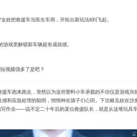
岁女娃把救援车当医生车用，开拓出新玩法6到飞起。
4的游戏里解锁新车辆超有成就感。
刷短视频强多了是吧？
救援车跑来跑去，突然以为这些塑料小车承载的不但仅是游戏兴
任感和应急处理的聪明，悄悄种在孩子们心田。下次瞅见娃在沙
催他写作业——说不定二十年后的某位救援队长，就是从这堆玩具