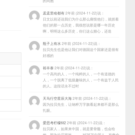
的同胞
孟孟里啥都有
2年前 (2024-11-22)说：
日文以前还说我们为什么那么痛恨他们，就抓着
他们的那一点历史，我很想说那是哪一年历史
啊，明明这么多历史，你们这么狠心，还造
瓶子上有水
2年前 (2024-11-22)说：
拉贝先生也是他让我们对德国这个国家还是很有
好感的
裕丰泰
2年前 (2024-11-22)说：
一个高尚的人，一个纯粹的人，一个有道德的
人，一个脱离了低级趣味的人，一个有益于人民
的人。这段话永不过时
天马行空星辰大海
2年前 (2024-11-22)说：
因为拉贝先生，让纳粹万字旗看起来都不是那么
扎眼。
爱思考柠檬6t2
2年前 (2024-11-22)说：
拉贝家人，如果来中国，就是要骨髓，也会给
他，因为拉贝家族………对25万中国人，有救命