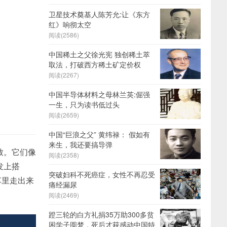
卫星技术奠基人陈芳允:让《东方
红》响彻太空
阅读(2586)
中国稀土之父徐光宪 独创稀土萃
取法，打破西方稀土矿定价权
阅读(2267)
中国半导体材料之母林兰英:倔强
一生，只为读书低过头
阅读(2659)
中国“巨浪之父” 黄纬禄： 假如有
来生，我还要搞导弹
致。它们像
阅读(2358)
发上搭
突破妇科不死癌症，女性不再忍受
车里走出来
痛经漏尿
阅读(2469)
蹬三轮的白方礼捐35万助300多贫
困学子圆梦，死后才获感动中国特