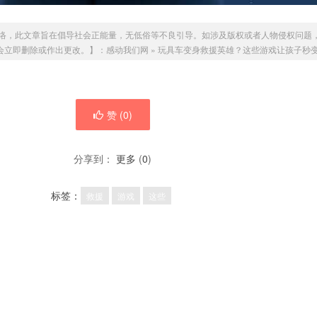
络，此文章旨在倡导社会正能量，无低俗等不良引导。如涉及版权或者人物侵权问题
，我们会立即删除或作出更改。】：
感动我们网
»
玩具车变身救援英雄？这些游戏让孩子秒
赞 (
0
)
分享到：
更多
(
0
)
标签：
救援
游戏
这些