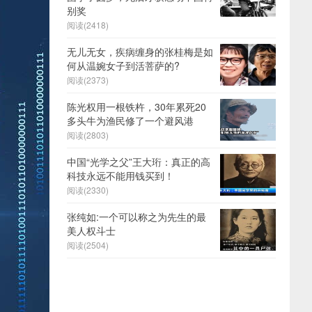
别奖
阅读(2418)
无儿无女，疾病缠身的张桂梅是如
何从温婉女子到活菩萨的?
阅读(2373)
陈光权用一根铁杵，30年累死20
多头牛为渔民修了一个避风港
阅读(2803)
中国“光学之父”王大珩：真正的高
科技永远不能用钱买到！
阅读(2330)
张纯如:一个可以称之为先生的最
美人权斗士
阅读(2504)