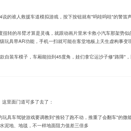
4说的谁人救援车道模拟游戏，按下按钮就有"呜哇呜哇"的警笛
0度扭转的吊臂才算是灵魂，就跟动画片里米卡救小汽车那架势似
级玩具带AR功能，手机一扫就可能在客堂地板上天生虚构事变
款自装车模子，车厢能抬到45度角，娃们拿它运沙子修"路障"
，这里面门道可多了去了：
的玩具车驾驶游戏要调教到"推轻了跑不动，推重了会翻车"的微
水泥地、地毯，不一样地面阻力值差三倍多