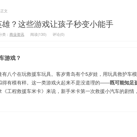
正文
英雄？这些游戏让孩子秒变小能手
分类：
商业资讯
阅读(130)
评论(0)
车游戏？
娃有八个在玩救援车玩具。客岁青岛有个5岁娃，用玩具救护车
拟得有模有样。这一类游戏火起来不是没道理的——
既可能知足
拿《工程救援车米卡》来说，新手米卡第一次救援小汽车的剧情
。