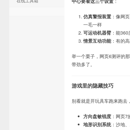
在线工具箱
中心要看这三个设置
：
仿真警报装置
：像网页
一毛一样
可运动机器臂
：能36
情景互动功能
：有的高
举一个栗子，网页6测评的那
带劲多了。
游戏里的隐藏技巧
别看就是开玩具车跑来跑去
方向盘敏锐度
：网页7
地形识别系统
：沙地、