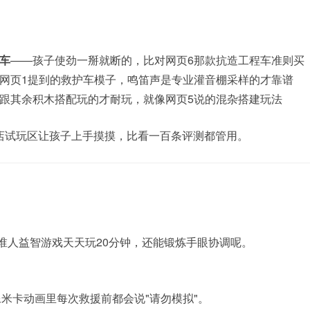
车
——孩子使劲一掰就断的，比对网页6那款抗造工程车准则买
网页1提到的救护车模子，鸣笛声是专业灌音棚采样的才靠谱
跟其余积木搭配玩的才耐玩，就像网页5说的混杂搭建玩法
店试玩区让孩子上手摸摸，比看一百条评测都管用。
谁人益智游戏天天玩20分钟，还能锻炼手眼协调呢。
米卡动画里每次救援前都会说"请勿模拟"。