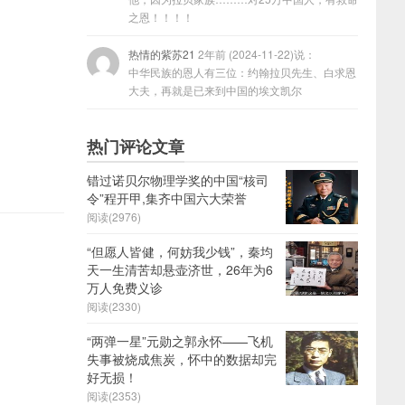
之恩！！！！
热情的紫苏21
2年前 (2024-11-22)说：
中华民族的恩人有三位：约翰拉贝先生、白求恩
大夫，再就是已来到中国的埃文凯尔
热门评论文章
错过诺贝尔物理学奖的中国“核司
令”程开甲,集齐中国六大荣誉
阅读(2976)
“但愿人皆健，何妨我少钱”，秦均
天一生清苦却悬壶济世，26年为6
万人免费义诊
阅读(2330)
“两弹一星”元勋之郭永怀——飞机
失事被烧成焦炭，怀中的数据却完
好无损！
阅读(2353)