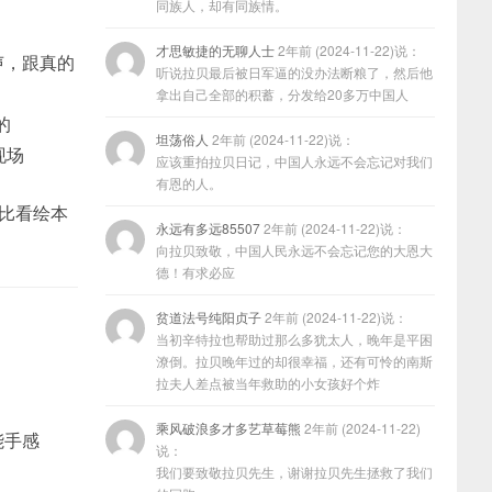
同族人，却有同族情。
才思敏捷的无聊人士
2年前 (2024-11-22)说：
声，跟真的
听说拉贝最后被日军逼的没办法断粮了，然后他
拿出自己全部的积蓄，分发给20多万中国人
的
坦荡俗人
2年前 (2024-11-22)说：
现场
应该重拍拉贝日记，中国人永远不会忘记对我们
有恩的人。
，比看绘本
永远有多远85507
2年前 (2024-11-22)说：
向拉贝致敬，中国人民永远不会忘记您的大恩大
德！有求必应
贫道法号纯阳贞子
2年前 (2024-11-22)说：
当初辛特拉也帮助过那么多犹太人，晚年是平困
潦倒。拉贝晚年过的却很幸福，还有可怜的南斯
拉夫人差点被当年救助的小女孩好个炸
乘风破浪多才多艺草莓熊
2年前 (2024-11-22)
能手感
说：
我们要致敬拉贝先生，谢谢拉贝先生拯救了我们