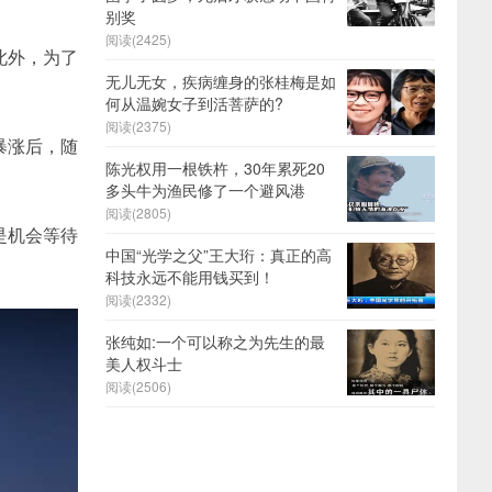
别奖
阅读(2425)
此外，为了
无儿无女，疾病缠身的张桂梅是如
何从温婉女子到活菩萨的?
阅读(2375)
暴涨后，随
陈光权用一根铁杵，30年累死20
多头牛为渔民修了一个避风港
阅读(2805)
是机会等待
中国“光学之父”王大珩：真正的高
科技永远不能用钱买到！
阅读(2332)
张纯如:一个可以称之为先生的最
美人权斗士
阅读(2506)