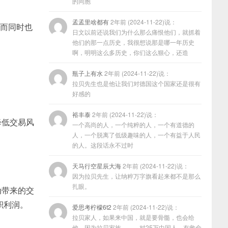
的同胞
孟孟里啥都有
2年前 (2024-11-22)说：
然而同时也
日文以前还说我们为什么那么痛恨他们，就抓着
他们的那一点历史，我很想说那是哪一年历史
啊，明明这么多历史，你们这么狠心，还造
瓶子上有水
2年前 (2024-11-22)说：
拉贝先生也是他让我们对德国这个国家还是很有
好感的
裕丰泰
2年前 (2024-11-22)说：
降低交易风
一个高尚的人，一个纯粹的人，一个有道德的
人，一个脱离了低级趣味的人，一个有益于人民
的人。这段话永不过时
天马行空星辰大海
2年前 (2024-11-22)说：
因为拉贝先生，让纳粹万字旗看起来都不是那么
扎眼。
动带来的交
积利润。
爱思考柠檬6t2
2年前 (2024-11-22)说：
拉贝家人，如果来中国，就是要骨髓，也会给
他，因为拉贝家族………对25万中国人，有救命