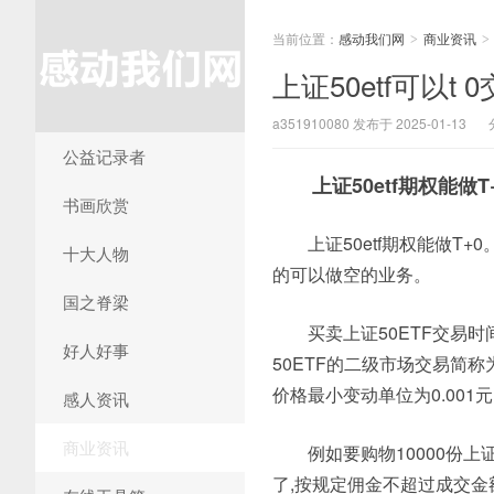
当前位置：
感动我们网
商业资讯
>
>
上证50etf可以t
a351910080 发布于 2025-01-13
公益记录者
上证50etf期权能做T
书画欣赏
上证50etf期权能做T
十大人物
的可以做空的业务。
国之脊梁
买卖上证50ETF交易时间
好人好事
50ETF的二级市场交易简称
价格最小变动单位为0.001
感人资讯
商业资讯
例如要购物10000份上证
了,按规定佣金不超过成交金