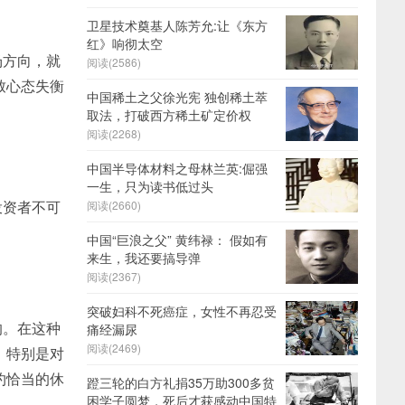
卫星技术奠基人陈芳允:让《东方
红》响彻太空
场方向，就
阅读(2586)
致心态失衡
中国稀土之父徐光宪 独创稀土萃
取法，打破西方稀土矿定价权
阅读(2268)
中国半导体材料之母林兰英:倔强
一生，只为读书低过头
投资者不可
阅读(2660)
中国“巨浪之父” 黄纬禄： 假如有
来生，我还要搞导弹
阅读(2367)
突破妇科不死癌症，女性不再忍受
的。在这种
痛经漏尿
阅读(2469)
。特别是对
约恰当的休
蹬三轮的白方礼捐35万助300多贫
困学子圆梦，死后才获感动中国特