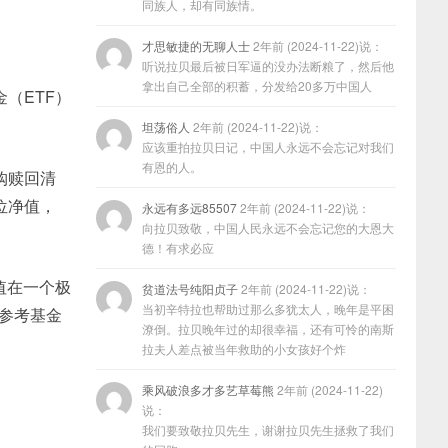
同族人，却有同族情。
才思敏捷的无聊人士
2年前 (2024-11-22)说：
听说拉贝最后被日军逼的没办法断粮了，然后他
拿出自己全部的积蓄，分发给20多万中国人
（ETF）
坦荡俗人
2年前 (2024-11-22)说：
应该重拍拉贝日记，中国人永远不会忘记对我们
有恩的人。
购赎回清
位净值，
永远有多远85507
2年前 (2024-11-22)说：
向拉贝致敬，中国人民永远不会忘记您的大恩大
德！有求必应
值在一个极
贫道法号纯阳贞子
2年前 (2024-11-22)说：
当初辛特拉也帮助过那么多犹太人，晚年是平困
的参考基金
潦倒。拉贝晚年过的却很幸福，还有可怜的南斯
拉夫人差点被当年救助的小女孩好个炸
乘风破浪多才多艺草莓熊
2年前 (2024-11-22)
说：
我们要致敬拉贝先生，谢谢拉贝先生拯救了我们