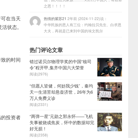
之恩！！！！
者可在当天
热情的紫苏21
2年前 (2024-11-22)说：
中华民族的恩人有三位：约翰拉贝先生、白求恩
灵活状态。
大夫，再就是已来到中国的埃文凯尔
热门评论文章
导致的时间
错过诺贝尔物理学奖的中国“核司
令”程开甲,集齐中国六大荣誉
阅读(2976)
“但愿人皆健，何妨我少钱”，秦均
天一生清苦却悬壶济世，26年为6
万人免费义诊
阅读(2331)
“两弹一星”元勋之郭永怀——飞机
易的投资者
失事被烧成焦炭，怀中的数据却完
好无损！
阅读(2358)