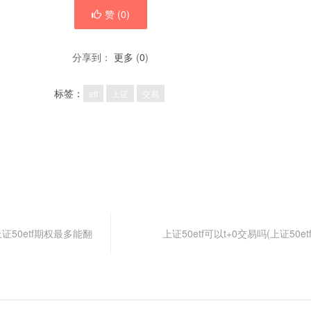
赞 (
0
)
分享到：
更多
(
0
)
标签：
etf
上证
交易
证50etf期权最多能翻
上证50etf可以t+0交易吗(上证50e