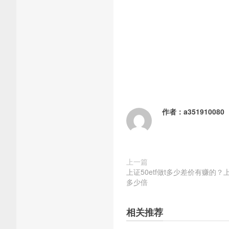
作者：
a351910080
上一篇
上证50etf做t多少差价有赚的？上
多少倍
相关推荐