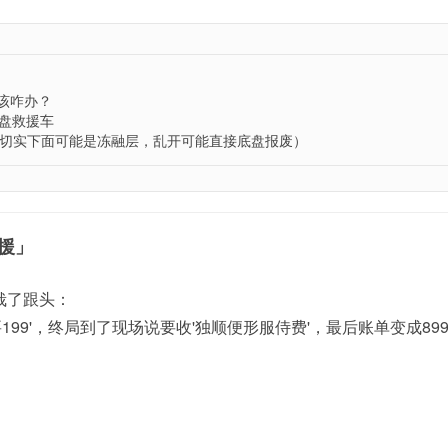
该咋办？
绞盘救援车
切实下面可能是冻融层，乱开可能直接底盘报废）
援」
栽了跟头：
要199'，终局到了现场说要收'独顺便形服侍费'，最后账单变成899