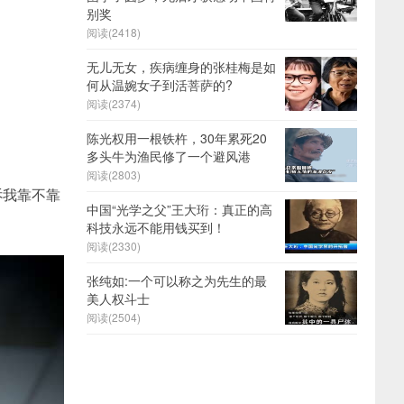
别奖
阅读(2418)
无儿无女，疾病缠身的张桂梅是如
何从温婉女子到活菩萨的?
阅读(2374)
陈光权用一根铁杵，30年累死20
多头牛为渔民修了一个避风港
阅读(2803)
诉我靠不靠
中国“光学之父”王大珩：真正的高
科技永远不能用钱买到！
阅读(2330)
张纯如:一个可以称之为先生的最
美人权斗士
阅读(2504)