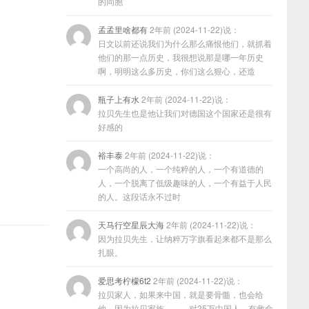
的同胞
孟孟里啥都有
2年前 (2024-11-22)说：
日文以前还说我们为什么那么痛恨他们，就抓着
他们的那一点历史，我很想说那是哪一年历史
啊，明明这么多历史，你们这么狠心，还造
瓶子上有水
2年前 (2024-11-22)说：
拉贝先生也是他让我们对德国这个国家还是很有
好感的
裕丰泰
2年前 (2024-11-22)说：
一个高尚的人，一个纯粹的人，一个有道德的
人，一个脱离了低级趣味的人，一个有益于人民
的人。这段话永不过时
天马行空星辰大海
2年前 (2024-11-22)说：
因为拉贝先生，让纳粹万字旗看起来都不是那么
扎眼。
爱思考柠檬6t2
2年前 (2024-11-22)说：
拉贝家人，如果来中国，就是要骨髓，也会给
他，因为拉贝家族………对25万中国人，有救命