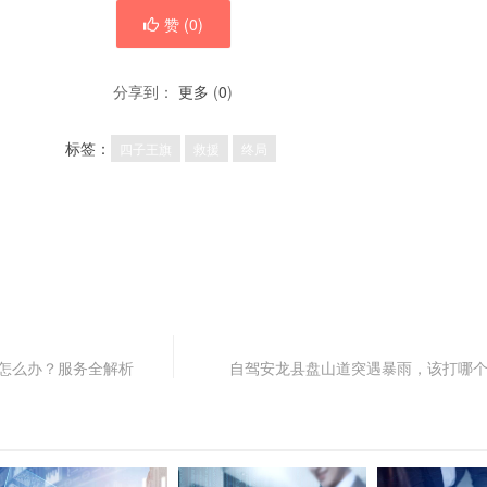
赞 (
0
)
分享到：
更多
(
0
)
标签：
四子王旗
救援
终局
锚怎么办？服务全解析
自驾安龙县盘山道突遇暴雨，该打哪