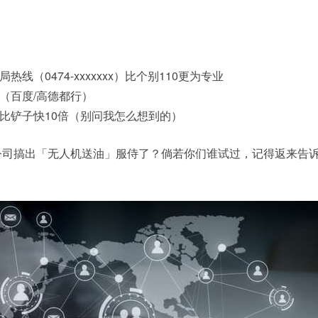
：
线（0474-xxxxxxx）比个别110更为专业
（百度/高德都行）
比铲子快10倍（别问我怎么想到的）
家公司搞出「无人机送油」服侍了？倘若你们谁试过，记得返来告