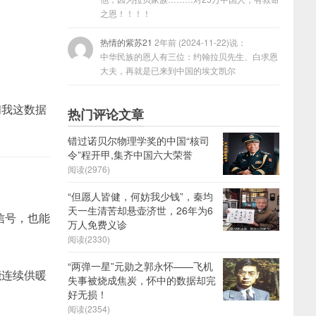
之恩！！！！
热情的紫苏21
2年前 (2024-11-22)说：
中华民族的恩人有三位：约翰拉贝先生、白求恩
大夫，再就是已来到中国的埃文凯尔
问我这数据
热门评论文章
错过诺贝尔物理学奖的中国“核司
令”程开甲,集齐中国六大荣誉
阅读(2976)
“但愿人皆健，何妨我少钱”，秦均
天一生清苦却悬壶济世，26年为6
信号，也能
万人免费义诊
阅读(2330)
“两弹一星”元勋之郭永怀——飞机
能连续供暖
失事被烧成焦炭，怀中的数据却完
好无损！
阅读(2354)