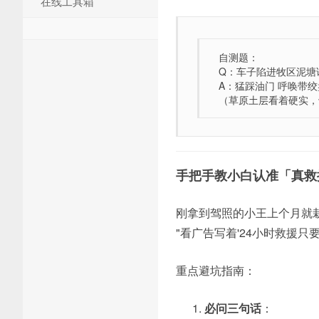
在线工具箱
自测题：
Q：车子陷进牧区泥塘
A：猛踩油门 呼唤带
（草原土层看着硬实，
手把手教小白认准「真救
刚拿到驾照的小王上个月就
"看广告写着'24小时救援只
重点避坑指南：
必问三句话
：