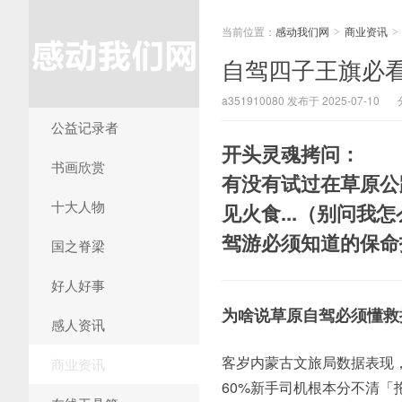
当前位置：
感动我们网
商业资讯
>
>
自驾四子王旗必
a351910080 发布于 2025-07-10
公益记录者
开头灵魂拷问：
书画欣赏
有没有试过在草原公
十大人物
见火食...（别问
驾游必须知道的保命
国之脊梁
好人好事
为啥说草原自驾必须懂救
感人资讯
客岁内蒙古文旅局数据表现
商业资讯
60%新手司机根本分不清