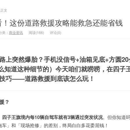
正文
看！这份道路救援攻略能救急还能省钱
分类：
商业资讯
阅读(166)
评论(0)
路上突然爆胎？手机没信号+油箱见底+方圆20
我怎么知道这种细节的）今天咱们就唠唠，在四子
技巧——道路救援到底该怎么玩！
援？
，
四子王旗境内每10辆自驾车就有3辆遇过突发状况
。但你知道
「拖车」和「现场抢修」的差别，终局白白多花委屈钱！