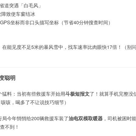
1省道突遇「白毛风」
故障致使车窗结冰
送GPS坐标而非口头描写坐标（节省40分钟搜查时间）
，在能见度不足5米的暴风雪中，找车速率比肉眼快17倍！（别
变聪明
个猛料：当初有些救援车开始用
斗极短报文
了！就算手机完整没
.（咳咳，喝多了不让说技巧细节）
局今年悄悄给200辆救援车装了
油电双模取暖器
，司机被困时
可查不到！