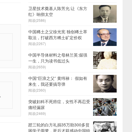
卫星技术奠基人陈芳允:让《东方
红》响彻太空
阅读(2586)
中国稀土之父徐光宪 独创稀土萃
取法，打破西方稀土矿定价权
阅读(2267)
中国半导体材料之母林兰英:倔强
一生，只为读书低过头
阅读(2659)
中国“巨浪之父” 黄纬禄： 假如有
来生，我还要搞导弹
阅读(2360)
说
突破妇科不死癌症，女性不再忍受
痛经漏尿
阅读(2469)
蹬三轮的白方礼捐35万助300多贫
困学子圆梦，死后才获感动中国特