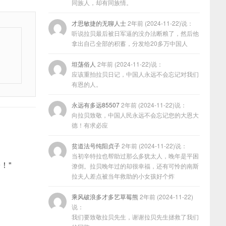
同族人，却有同族情。
才思敏捷的无聊人士
2年前 (2024-11-22)说：
听说拉贝最后被日军逼的没办法断粮了，然后他
拿出自己全部的积蓄，分发给20多万中国人
坦荡俗人
2年前 (2024-11-22)说：
应该重拍拉贝日记，中国人永远不会忘记对我们
有恩的人。
永远有多远85507
2年前 (2024-11-22)说：
向拉贝致敬，中国人民永远不会忘记您的大恩大
德！有求必应
贫道法号纯阳贞子
2年前 (2024-11-22)说：
当初辛特拉也帮助过那么多犹太人，晚年是平困
！"
潦倒。拉贝晚年过的却很幸福，还有可怜的南斯
拉夫人差点被当年救助的小女孩好个炸
乘风破浪多才多艺草莓熊
2年前 (2024-11-22)
说：
我们要致敬拉贝先生，谢谢拉贝先生拯救了我们