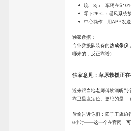
晚上8点：车辆在S10
零下25℃：暖风系统
中心操作：用APP发
独家数据：
专业救援队装备的
热成像仪
哪来的，反正靠谱）
独家意见：草原救援正在
近来跟当地老师傅饮酒听到
靠卫星发定位。更绝的是..
偷偷告诉你们：四子王旗旅行
6小时——这一个在官网上