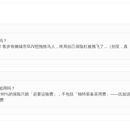
吗？
！客岁有辆城市SUV想拖牧马人，终局自己保险杠被拽飞了...（别笑，真
能用吗？
！90%的保险只赔「必要运输费」，不包括「独特装备采用费」——比如
费