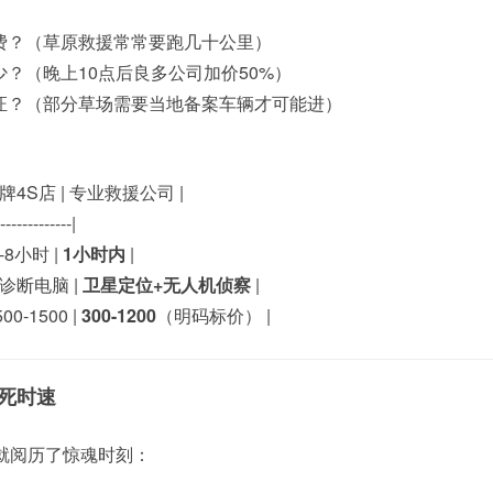
费？（草原救援常常要跑几十公里）
？（晚上10点后良多公司加价50%）
证？（部分草场需要当地备案车辆才可能进）
品牌4S店 | 专业救援公司 |
--------------|
4-8小时 |
1小时内
|
 诊断电脑 |
卫星定位+无人机侦察
|
500-1500 |
300-1200
（明码标价） |
死时速
就阅历了惊魂时刻：