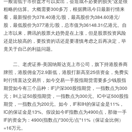
一般需低于市价盘才可以卖出，会造成不必要的损失”这是很
粗略的估算。大概需要300多万，根据腾讯今日最新行情来
看，最新报价为378.40港元/股，最高股价为384.60港元/
股，最低股价为377港元/股，总市值为36148.31亿港元。自
上市以来，腾讯的股票大趋势是在上涨，但是股票投资风险
还是比较高的，要投资的话还是要谨慎考虑之后再决定，毕
竟关于自己的利益问题。
二、老虎证券-美国纳斯达克上市公司，旗下持港股券商
牌照，港股佣金万2.9新低，港股打新高至25倍资金，免费实
时行情直达交易所，如今交易一手股指期货需要多少钱股指
期货如今有三个品种：IF沪深300股指期货，一指数点为300
元；IH上证50股指期货，一指数点为300元。IC中证500股指
期货，一指数点为200元。如今，IF和IH的保证金是11%，
IC的保证金是13%。假设如今IF指数点为4900点，那做一手
IF的资金为：4900(指数点)*300元/点*11%（保证金比例）
=16万元。