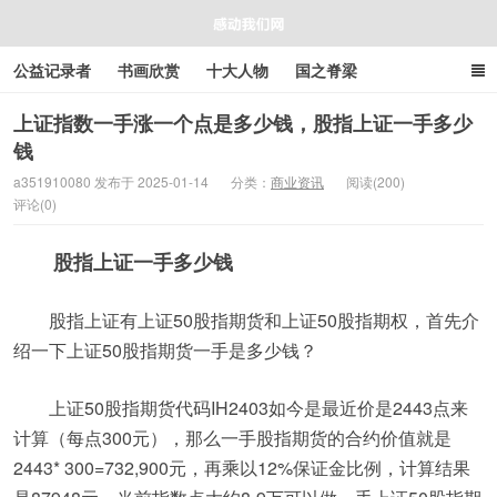
公益记录者
书画欣赏
十大人物
国之脊梁
好人好事
感人资讯
商业资讯
在线工具箱
上证指数一手涨一个点是多少钱，股指上证一手多少
钱
感动我们网
a351910080 发布于 2025-01-14
分类：
商业资讯
阅读(200)
评论(0)
股指上证一手多少钱
股指上证有上证50股指期货和上证50股指期权，首先介
绍一下上证50股指期货一手是多少钱？
上证50股指期货代码IH2403如今是最近价是2443点来
计算（每点300元），那么一手股指期货的合约价值就是
2443* 300=732,900元，再乘以12%保证金比例，计算结果