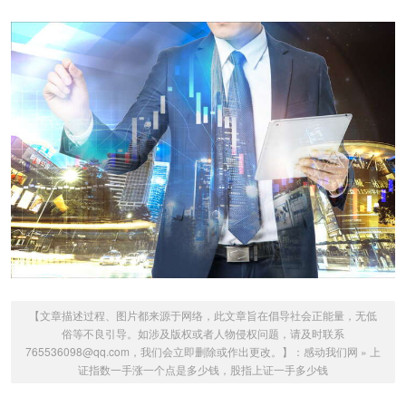
【文章描述过程、图片都来源于网络，此文章旨在倡导社会正能量，无低
俗等不良引导。如涉及版权或者人物侵权问题，请及时联系
765536098@qq.com，我们会立即删除或作出更改。】：
感动我们网
»
上
证指数一手涨一个点是多少钱，股指上证一手多少钱