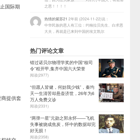
为止国际期
之恩！！！！
热情的紫苏21
2年前 (2024-11-22)说：
中华民族的恩人有三位：约翰拉贝先生、白求恩
大夫，再就是已来到中国的埃文凯尔
热门评论文章
错过诺贝尔物理学奖的中国“核司
令”程开甲,集齐中国六大荣誉
阅读(2977)
“但愿人皆健，何妨我少钱”，秦均
天一生清苦却悬壶济世，26年为6
货商提供套
万人免费义诊
阅读(2331)
“两弹一星”元勋之郭永怀——飞机
失事被烧成焦炭，怀中的数据却完
好无损！
阅读(2358)
（权钱交