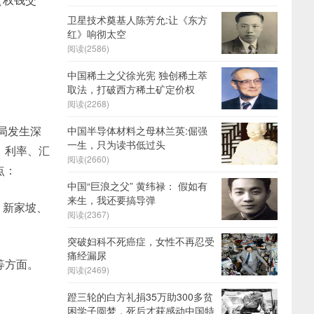
卫星技术奠基人陈芳允:让《东方
红》响彻太空
阅读(2586)
中国稀土之父徐光宪 独创稀土萃
取法，打破西方稀土矿定价权
阅读(2268)
局发生深
中国半导体材料之母林兰英:倔强
一生，只为读书低过头
，利率、汇
阅读(2660)
点：
中国“巨浪之父” 黄纬禄： 假如有
来生，我还要搞导弹
、新家坡、
阅读(2367)
突破妇科不死癌症，女性不再忍受
痛经漏尿
等方面。
阅读(2469)
蹬三轮的白方礼捐35万助300多贫
困学子圆梦，死后才获感动中国特