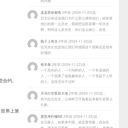
的同胞
孟孟里啥都有
2年前 (2024-11-22)说：
日文以前还说我们为什么那么痛恨他们，就抓着
他们的那一点历史，我很想说那是哪一年历史
啊，明明这么多历史，你们这么狠心，还造
瓶子上有水
2年前 (2024-11-22)说：
拉贝先生也是他让我们对德国这个国家还是很有
好感的
裕丰泰
2年前 (2024-11-22)说：
一个高尚的人，一个纯粹的人，一个有道德的
人，一个脱离了低级趣味的人，一个有益于人民
期货合约。
的人。这段话永不过时
天马行空星辰大海
2年前 (2024-11-22)说：
因为拉贝先生，让纳粹万字旗看起来都不是那么
扎眼。
是世界上第
爱思考柠檬6t2
2年前 (2024-11-22)说：
拉贝家人，如果来中国，就是要骨髓，也会给
他，因为拉贝家族………对25万中国人，有救命