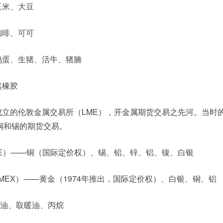
玉米、大豆
咖啡、可可
鸡蛋、生猪、活牛、猪腩
然橡胶
年成立的伦敦金属交易所（LME），开金属期货交易之先河。当时
铜和锡的期货交易。
ME）——铜（国际定价权）、锡、铅、锌、铝、镍、白银
OMEX）——黄金（1974年推出，国际定价权）、白银、铜、铝
汽油、取暖油、丙烷