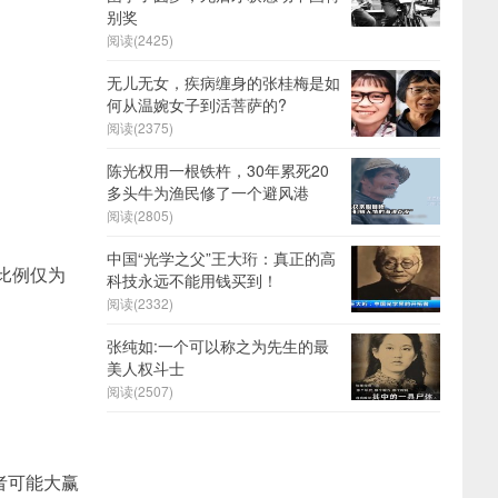
别奖
阅读(2425)
无儿无女，疾病缠身的张桂梅是如
何从温婉女子到活菩萨的?
阅读(2375)
陈光权用一根铁杵，30年累死20
多头牛为渔民修了一个避风港
阅读(2805)
中国“光学之父”王大珩：真正的高
比例仅为
科技永远不能用钱买到！
阅读(2332)
张纯如:一个可以称之为先生的最
美人权斗士
阅读(2507)
者可能大赢