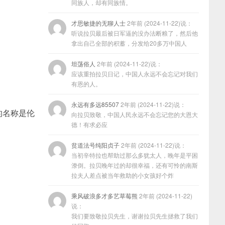
同族人，却有同族情。
才思敏捷的无聊人士
2年前 (2024-11-22)说：
听说拉贝最后被日军逼的没办法断粮了，然后他
拿出自己全部的积蓄，分发给20多万中国人
坦荡俗人
2年前 (2024-11-22)说：
应该重拍拉贝日记，中国人永远不会忘记对我们
有恩的人。
永远有多远85507
2年前 (2024-11-22)说：
的名称是伦
向拉贝致敬，中国人民永远不会忘记您的大恩大
德！有求必应
贫道法号纯阳贞子
2年前 (2024-11-22)说：
当初辛特拉也帮助过那么多犹太人，晚年是平困
潦倒。拉贝晚年过的却很幸福，还有可怜的南斯
拉夫人差点被当年救助的小女孩好个炸
乘风破浪多才多艺草莓熊
2年前 (2024-11-22)
说：
我们要致敬拉贝先生，谢谢拉贝先生拯救了我们