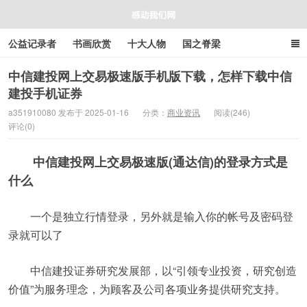
公益记录者
书画欣赏
十大人物
国之脊梁
好人好事
感人资讯
商业资讯
在线工具箱
中信建投网上交易极速版手机版下载，怎样下载中信
建投手机证券
感动我们网
a351910080 发布于 2025-01-16
分类：
商业资讯
阅读(246)
评论(0)
中信建投网上交易极速版(通达信)的登录方式是
什么
一个是独立行情登录，另外就是输入你的帐号及密码登
录就可以了
中信建投证券研究发展部，以“引领专业投资，研究创造
价值”为服务理念，为顾客及公司各项业务提供研究支持。