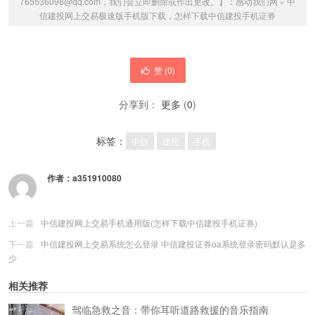
765536098@qq.com，我们会立即删除或作出更改。】：
感动我们网
»
中
信建投网上交易极速版手机版下载，怎样下载中信建投手机证券
赞 (
0
)
分享到：
更多
(
0
)
标签：
中信
建投
手机
作者：
a351910080
上一篇
中信建投网上交易手机通用版(怎样下载中信建投手机证券)
下一篇
中信建投网上交易系统怎么登录 中信建投证券oa系统登录密码默认是多
少
相关推荐
驾临急救之音：带你耳听道路救援的音乐指南