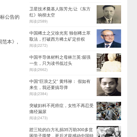
卫星技术奠基人陈芳允:让《东方
红》响彻太空
招标公告的
阅读(2589)
中国稀土之父徐光宪 独创稀土萃
取法，打破西方稀土矿定价权
范本》,
阅读(2272)
中国半导体材料之母林兰英:倔强
一生，只为读书低过头
阅读(2662)
中国“巨浪之父” 黄纬禄： 假如有
来生，我还要搞导弹
阅读(2384)
突破妇科不死癌症，女性不再忍受
痛经漏尿
阅读(2473)
蹬三轮的白方礼捐35万助300多贫
困学子圆梦，死后才获感动中国特