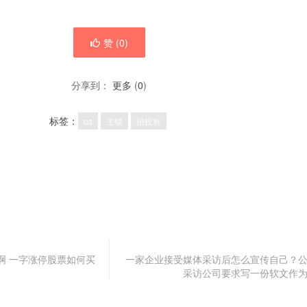
赞 (
0
)
分享到：
更多
(
0
)
标签：
ca
主锁
招投标
啊 一字涨停股票如何买
一家企业接受媒体采访后怎么宣传自己？
采访公司要求写一份软文作