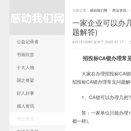
当前位置：
感动我们网
商业资讯
>
>
一家企业可以办几
题解答)
公益记录者
a351910080 发布于 2025-01-17
书画欣赏
招投标CA锁办理常
十大人物
大家在办理招投标CA
国之脊梁
招投标CA锁办理常见问题解
好人好事
1、CA锁可以办理几把?
感人资讯
答：一家单位只能办理1
商业资讯
都一样)。