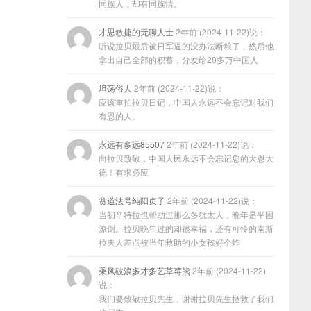
同族人，却有同族情。
才思敏捷的无聊人士
2年前 (2024-11-22)说：
听说拉贝最后被日军逼的没办法断粮了，然后他
拿出自己全部的积蓄，分发给20多万中国人
坦荡俗人
2年前 (2024-11-22)说：
应该重拍拉贝日记，中国人永远不会忘记对我们
有恩的人。
永远有多远85507
2年前 (2024-11-22)说：
向拉贝致敬，中国人民永远不会忘记您的大恩大
德！有求必应
贫道法号纯阳贞子
2年前 (2024-11-22)说：
当初辛特拉也帮助过那么多犹太人，晚年是平困
潦倒。拉贝晚年过的却很幸福，还有可怜的南斯
拉夫人差点被当年救助的小女孩好个炸
乘风破浪多才多艺草莓熊
2年前 (2024-11-22)
说：
我们要致敬拉贝先生，谢谢拉贝先生拯救了我们