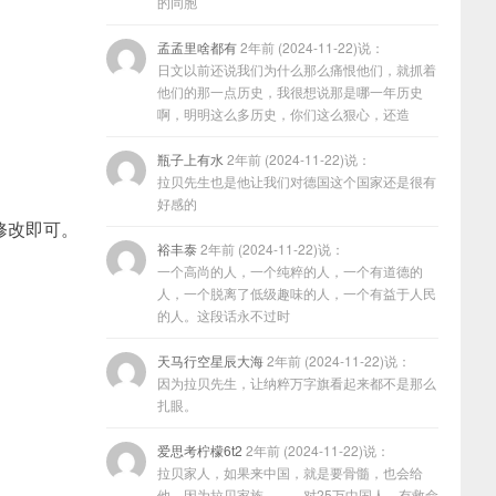
的同胞
孟孟里啥都有
2年前 (2024-11-22)说：
日文以前还说我们为什么那么痛恨他们，就抓着
他们的那一点历史，我很想说那是哪一年历史
啊，明明这么多历史，你们这么狠心，还造
瓶子上有水
2年前 (2024-11-22)说：
拉贝先生也是他让我们对德国这个国家还是很有
好感的
修改即可。
裕丰泰
2年前 (2024-11-22)说：
一个高尚的人，一个纯粹的人，一个有道德的
人，一个脱离了低级趣味的人，一个有益于人民
的人。这段话永不过时
天马行空星辰大海
2年前 (2024-11-22)说：
因为拉贝先生，让纳粹万字旗看起来都不是那么
扎眼。
爱思考柠檬6t2
2年前 (2024-11-22)说：
拉贝家人，如果来中国，就是要骨髓，也会给
他，因为拉贝家族………对25万中国人，有救命