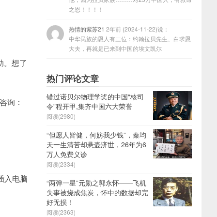
之恩！！！！
热情的紫苏21
2年前 (2024-11-22)说：
中华民族的恩人有三位：约翰拉贝先生、白求恩
大夫，再就是已来到中国的埃文凯尔
助。想了
热门评论文章
错过诺贝尔物理学奖的中国“核司
费咨询：
令”程开甲,集齐中国六大荣誉
阅读(2980)
“但愿人皆健，何妨我少钱”，秦均
天一生清苦却悬壶济世，26年为6
万人免费义诊
阅读(2334)
插入电脑
“两弹一星”元勋之郭永怀——飞机
失事被烧成焦炭，怀中的数据却完
好无损！
阅读(2363)