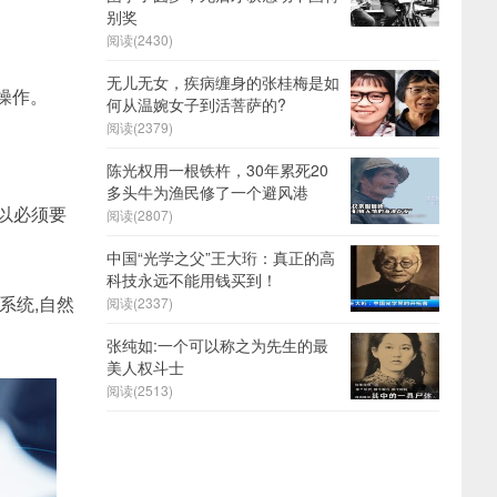
别奖
阅读(2430)
无儿无女，疾病缠身的张桂梅是如
操作。
何从温婉女子到活菩萨的?
阅读(2379)
陈光权用一根铁杵，30年累死20
多头牛为渔民修了一个避风港
以必须要
阅读(2807)
中国“光学之父”王大珩：真正的高
科技永远不能用钱买到！
系统,自然
阅读(2337)
张纯如:一个可以称之为先生的最
美人权斗士
阅读(2513)