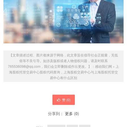
【文章描述过程、图片都来源于网络，此文章旨在倡导社会正能量，无低
俗等不良引导。如涉及版权或者人物侵权问题，请及时联系
765536098@qq.com，我们会立即删除或作出更改。】：
感动我们网
»
上
海股权托管交易中心股权代码查询，上海股权交易中心与上海股权托管交
易中心有什么区别
赞 (
0
)
分享到：
更多
(
0
)