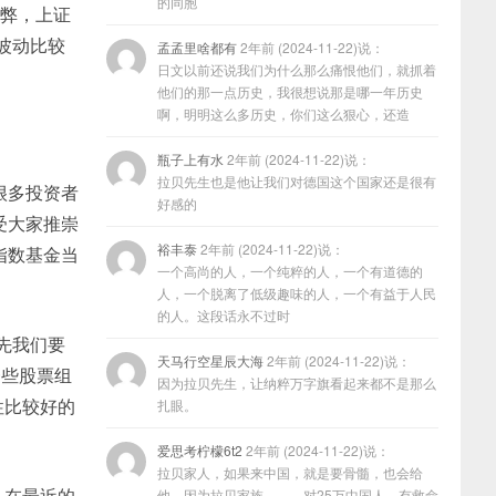
的同胞
有弊，上证
波动比较
孟孟里啥都有
2年前 (2024-11-22)说：
日文以前还说我们为什么那么痛恨他们，就抓着
他们的那一点历史，我很想说那是哪一年历史
啊，明明这么多历史，你们这么狠心，还造
瓶子上有水
2年前 (2024-11-22)说：
拉贝先生也是他让我们对德国这个国家还是很有
很多投资者
好感的
受大家推崇
裕丰泰
2年前 (2024-11-22)说：
指数基金当
一个高尚的人，一个纯粹的人，一个有道德的
人，一个脱离了低级趣味的人，一个有益于人民
的人。这段话永不过时
先我们要
天马行空星辰大海
2年前 (2024-11-22)说：
一些股票组
因为拉贝先生，让纳粹万字旗看起来都不是那么
性比较好的
扎眼。
爱思考柠檬6t2
2年前 (2024-11-22)说：
拉贝家人，如果来中国，就是要骨髓，也会给
。在最近的
他，因为拉贝家族………对25万中国人，有救命