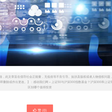
络，此文章旨在倡导社会正能量，无低俗等不良引导。如涉及版权或者人物侵权问题
们会立即删除或作出更改。】：
感动我们网
»
上证50与沪深300指数基金？沪深300和上证
区别哪个值得投资
赞 (
0
)