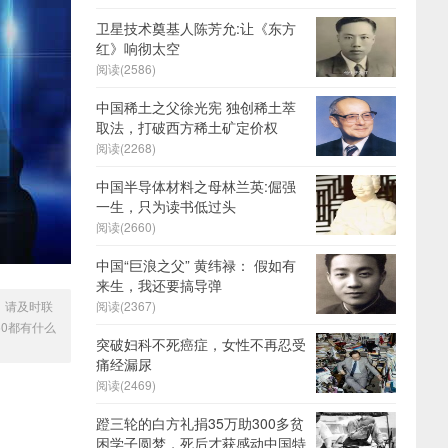
卫星技术奠基人陈芳允:让《东方
红》响彻太空
阅读(2586)
中国稀土之父徐光宪 独创稀土萃
取法，打破西方稀土矿定价权
阅读(2268)
中国半导体材料之母林兰英:倔强
一生，只为读书低过头
阅读(2660)
中国“巨浪之父” 黄纬禄： 假如有
来生，我还要搞导弹
，请及时联
阅读(2367)
50都有什么
突破妇科不死癌症，女性不再忍受
痛经漏尿
阅读(2469)
蹬三轮的白方礼捐35万助300多贫
困学子圆梦，死后才获感动中国特