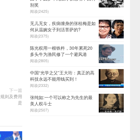
别奖
阅读(2425)
无儿无女，疾病缠身的张桂梅是如
何从温婉女子到活菩萨的?
阅读(2375)
陈光权用一根铁杵，30年累死20
多头牛为渔民修了一个避风港
阅读(2805)
中国“光学之父”王大珩：真正的高
科技永远不能用钱买到！
阅读(2332)
下一篇
交易规则及费用
张纯如:一个可以称之为先生的最
是
美人权斗士
阅读(2507)