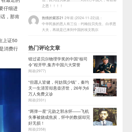
之恩！！！！
果要仔细进
的话，那肯
热情的紫苏21
2年前 (2024-11-22)说：
中华民族的恩人有三位：约翰拉贝先生、白求恩
大夫，再就是已来到中国的埃文凯尔
上证50
热门评论文章
要是消费行
错过诺贝尔物理学奖的中国“核司
令”程开甲,集齐中国六大荣誉
阅读(2977)
“但愿人皆健，何妨我少钱”，秦均
天一生清苦却悬壶济世，26年为6
万人免费义诊
阅读(2331)
“两弹一星”元勋之郭永怀——飞机
失事被烧成焦炭，怀中的数据却完
好无损！
阅读(2358)