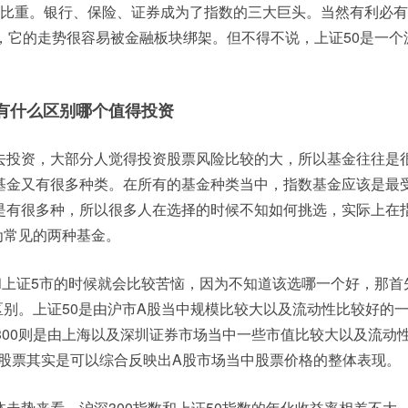
%的比重。银行、保险、证券成为了指数的三大巨头。当然有利必
，它的走势很容易被金融板块绑架。但不得不说，上证50是一个
。
都有什么区别哪个值得投资
去投资，大部分人觉得投资股票风险比较的大，所以基金往往是
基金又有很多种类。在所有的基金种类当中，指数基金应该是最
是有很多种，所以很多人在选择的时候不知如何挑选，实际上在
最为常见的两种基金。
和上证5市的时候就会比较苦恼，因为不知道该选哪一个好，那首
的区别。上证50是由沪市A股当中规模比较大以及流动性比较好的
300则是由上海以及深圳证券市场当中一些市值比较大以及流动
0只股票其实是可以综合反映出A股市场当中股票价格的整体表现。
走势来看，沪深300指数和上证50指数的年化收益率相差不大