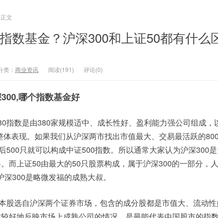
正文
0指数基金？沪深300和上证50都有什么
分类：
商业资讯
阅读(191)
评论(0)
深300,哪个指数基金好
380指数是由380家规模适中、成长性好、盈利能力强公司组成，
整体表现。如果我们从沪深两市找出市值最大、交易最活跃的80
，后500只就可以构成中证500指数。所以通常大家认为沪深300
格。而上证50由最大的50只股票构成，属于沪深300的一部分，
沪深300是略微发福的成熟大叔。
只样本股选自沪深两个证券市场，包含的成分股都是市值大、流动
相对较好地反映市场上成熟公司的情况，是最能代表中国股市的指