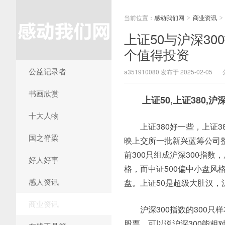
当前位置：
感动我们网
商业资讯
>
>
上证50与沪深30
个值得投资
公益记录者
a351910080 发布于 2025-02-05
书画欣赏
上证50,上证380,沪
十大人物
上证380好一些，上证
国之脊梁
映上交所一批新兴蓝筹公司
前300只组成沪深300指数
好人好事
格，而中证500偏中小盘风
感人资讯
盘。上证50是超级大肚汉，
商业资讯
沪深300指数的300
股票，可以说沪深300能