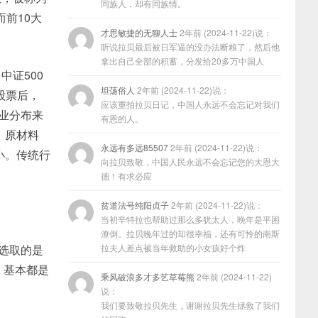
同族人，却有同族情。
而前10大
才思敏捷的无聊人士
2年前 (2024-11-22)说：
听说拉贝最后被日军逼的没办法断粮了，然后他
拿出自己全部的积蓄，分发给20多万中国人
中证500
坦荡俗人
2年前 (2024-11-22)说：
股票后，
应该重拍拉贝日记，中国人永远不会忘记对我们
行业分布来
有恩的人。
、原材料
永远有多远85507
2年前 (2024-11-22)说：
小。传统行
向拉贝致敬，中国人民永远不会忘记您的大恩大
德！有求必应
贫道法号纯阳贞子
2年前 (2024-11-22)说：
当初辛特拉也帮助过那么多犹太人，晚年是平困
潦倒。拉贝晚年过的却很幸福，还有可怜的南斯
0选取的是
拉夫人差点被当年救助的小女孩好个炸
，基本都是
乘风破浪多才多艺草莓熊
2年前 (2024-11-22)
说：
我们要致敬拉贝先生，谢谢拉贝先生拯救了我们