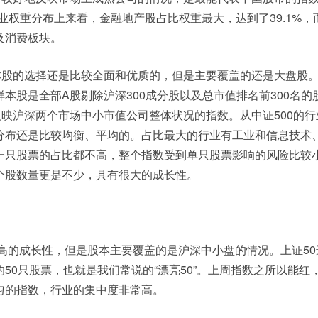
行业权重分布上来看，金融地产股占比权重最大，达到了39.1%，
及消费板块。
本股的选择还是比较全面和优质的，但是主要覆盖的还是大盘股。
本股是全部A股剔除沪深300成分股以及总市值排名前300名的
反映沪深两个市场中小市值公司整体状况的指数。从中证500的
分布还是比较均衡、平均的。占比最大的行业有工业和信息技术
一只股票的占比都不高，整个指数受到单只股票影响的风险比较
个股数量更是不少，具有很大的成长性。
较高的成长性，但是股本主要覆盖的是沪深中小盘的情况。上证5
50只股票，也就是我们常说的“漂亮50”。上周指数之所以能红
匀的指数，行业的集中度非常高。