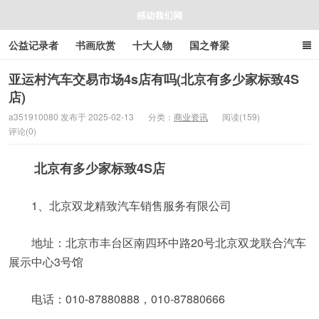
公益记录者
书画欣赏
十大人物
国之脊梁
好人好事
感人资讯
商业资讯
在线工具箱
亚运村汽车交易市场4s店有吗(北京有多少家标致4S
店)
感动我们网
a351910080 发布于 2025-02-13
分类：
商业资讯
阅读(159)
评论(0)
北京有多少家标致4S店
1、北京双龙精致汽车销售服务有限公司
地址：北京市丰台区南四环中路20号北京双龙联合汽车
展示中心3号馆
电话：010-87880888，010-87880666