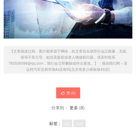
【文章描述过程、图片都来源于网络，此文章旨在倡导社会正能量，无低
俗等不良引导。如涉及版权或者人物侵权问题，请及时联系
765536098@qq.com，我们会立即删除或作出更改。】：
感动我们网
»
亚
运村汽车交易市场4s店有吗(北京有多少家标致4S店)
赞 (
0
)
分享到：
更多
(
0
)
标签：
s店
北京