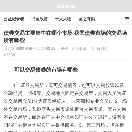
公益记录者
书画欣赏
十大人物
国之脊梁
好人好事
感人资讯
商业资讯
在线工具箱
债券交易主要集中在哪个市场 我国债券市场的交易场
所有哪些
感动我们网
a351910080 发布于 2025-02-22
分类：
商业资讯
阅读(166)
评论(0)
可以交易债券的市场有哪些
1、证券交易所，既可交易债券，也可以交易股票以及
金融期货、期权等。交易地点固定在交易厅，交易人员为证
券交易所会员(分为证券经纪人、自营商和专业会员)。2、场
外交易市场，又称店头交易市场或柜台交易市场。债券交易
不在交易所，而是在证券中介机构如证券公司进行，设有专
门的证券柜台为买卖证券提供服务。3、第三市场，指在柜