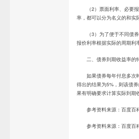
（2）票面利率、必要
率，都可以分为名义的和实
（3）为了便于不同债
报价利率根据实际的周期利
二、债券到期收益率的
如果债券每年付息多次
得出的结果为5%，则该债券
果有明确要求计算实际到期
参考资料来源：百度百
参考资料来源：百度百科