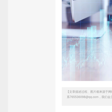
【文章描述过程、图片都来源于网
系765536098@qq.com，