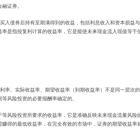
金融证券。
指买入债券后持有至期满得到的收益，包括利息收入和资本损益
益率是指按复利计算的收益率，它是能使未来现金流入现值等于
面利率、实际收益率、期望收益率（到期收益率）不是同一层次
据等风险投资的必要报酬率确定的。
于等风险投资所要求的收益率，它是准确反映未来现金流量风险
需赚得的最低收益率，在完全有效的市场中，证券的期望收益率