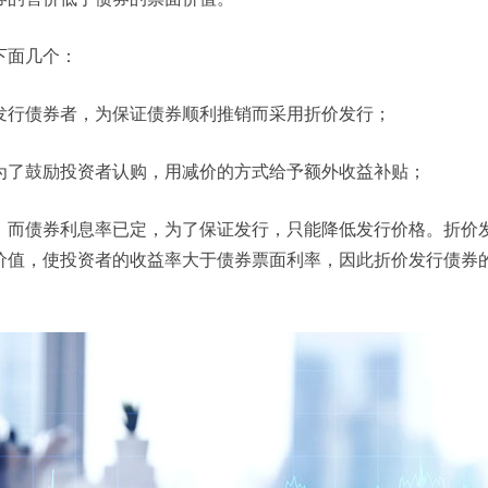
下面几个：
发行债券者，为保证债券顺利推销而采用折价发行；
为了鼓励投资者认购，用减价的方式给予额外收益补贴；
，而债券利息率已定，为了保证发行，只能降低发行价格。折价
价值，使投资者的收益率大于债券票面利率，因此折价发行债券