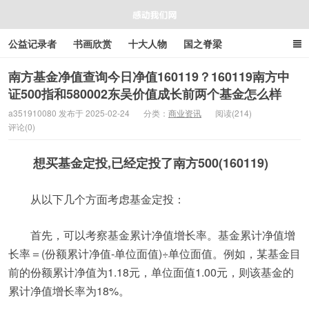
公益记录者
书画欣赏
十大人物
国之脊梁
好人好事
感人资讯
商业资讯
在线工具箱
南方基金净值查询今日净值160119？160119南方中
证500指和580002东吴价值成长前两个基金怎么样
感动我们网
a351910080 发布于 2025-02-24
分类：
商业资讯
阅读(214)
评论(0)
想买基金定投,已经定投了南方500(160119)
从以下几个方面考虑基金定投：
首先，可以考察基金累计净值增长率。基金累计净值增
长率＝(份额累计净值-单位面值)÷单位面值。例如，某基金目
前的份额累计净值为1.18元，单位面值1.00元，则该基金的
累计净值增长率为18%。