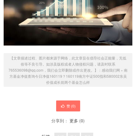
【文章描述过程、图片都来源于网络，此文章旨在倡导社会正能量，无低
俗等不良引导。如涉及版权或者人物侵权问题，请及时联系
765536098@qq.com，我们会立即删除或作出更改。】：
感动我们网
»
南
方基金净值查询今日净值160119？160119南方中证500指和580002东吴
价值成长前两个基金怎么样
赞 (
0
)
分享到：
更多
(
0
)