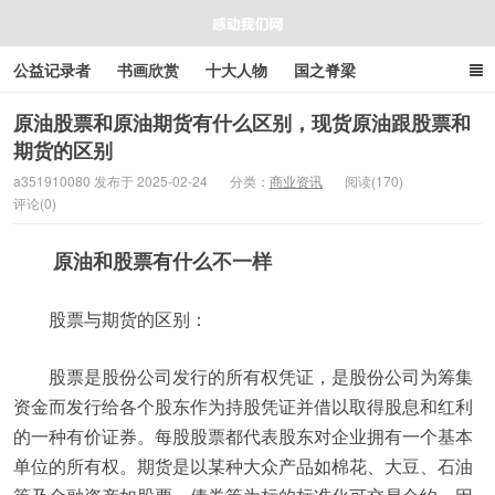
公益记录者
书画欣赏
十大人物
国之脊梁
好人好事
感人资讯
商业资讯
在线工具箱
原油股票和原油期货有什么区别，现货原油跟股票和
期货的区别
感动我们网
a351910080 发布于 2025-02-24
分类：
商业资讯
阅读(170)
评论(0)
原油和股票有什么不一样
股票与期货的区别：
股票是股份公司发行的所有权凭证，是股份公司为筹集
资金而发行给各个股东作为持股凭证并借以取得股息和红利
的一种有价证券。每股股票都代表股东对企业拥有一个基本
单位的所有权。期货是以某种大众产品如棉花、大豆、石油