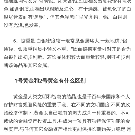
档细腻均匀发亮,有润色。如果含铅质,面档发出潮花带有青灰
色;如含铜质,面档出现粗糙及烂心，有干燥感。被氧化了的白
银尽管表面有“黑锈”，但其色泽黑而呈光亮铅、锡、白铜则
没有光泽,色发暮。
6、掂重量:白银密度较一般常见金属略大,一般地讲:“铝
质轻、银质重铜质不轻又不重。"因而掂掂重量可对其是否为
白银作出初步判断。若饰品体积较大而重量较轻,则可初步判
断该饰品系其它金属。
1号黄金和2号黄金有什么区别
黄金是人类文明和智慧的结晶,也是千百年来国家和个人
保护财富规避风险的重要手段。在不同的文明国度.不同的政
治经济体制下.黄金以自己独有的魅力成为一种重要的、不可
或缺的金融资产投资工具,并成为一项具有独特保值功能的金
融资产.与任何其它金融资产相比更能保持长期购买力稳定,是