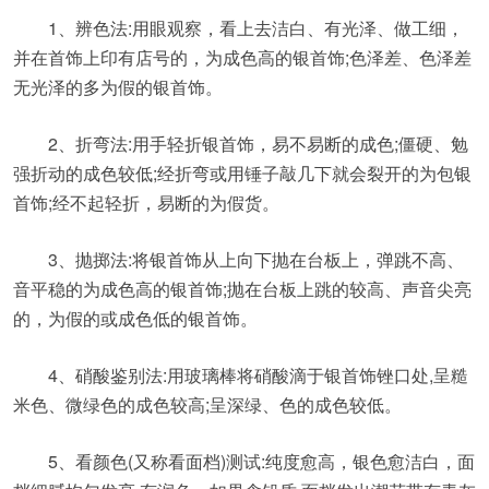
1、辨色法:用眼观察，看上去洁白、有光泽、做工细，
并在首饰上印有店号的，为成色高的银首饰;色泽差、色泽差
无光泽的多为假的银首饰。
2、折弯法:用手轻折银首饰，易不易断的成色;僵硬、勉
强折动的成色较低;经折弯或用锤子敲几下就会裂开的为包银
首饰;经不起轻折，易断的为假货。
3、抛掷法:将银首饰从上向下抛在台板上，弹跳不高、
音平稳的为成色高的银首饰;抛在台板上跳的较高、声音尖亮
的，为假的或成色低的银首饰。
4、硝酸鉴别法:用玻璃棒将硝酸滴于银首饰锉口处,呈糙
米色、微绿色的成色较高;呈深绿、色的成色较低。
5、看颜色(又称看面档)测试:纯度愈高，银色愈洁白，面