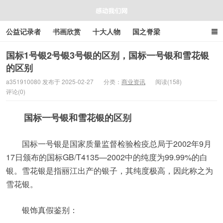
公益记录者
书画欣赏
十大人物
国之脊梁
好人好事
感人资讯
商业资讯
在线工具箱
国标1号银2号银3号银的区别，国标一号银和雪花银
的区别
感动我们网
a351910080 发布于 2025-02-27
分类：
商业资讯
阅读(158)
评论(0)
国标一号银和雪花银的区别
国标一号银是国家质量监督检验检疫总局于2002年9月
17日颁布的国标GB/T4135—2002中的纯度为99.99%的白
银。雪花银是指丽江出产的银子，其纯度极高，因此称之为
雪花银。
银饰真假鉴别：