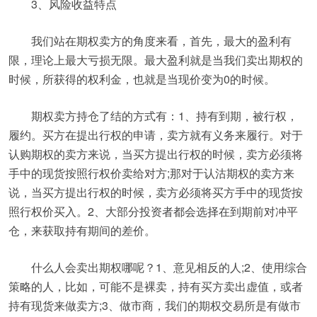
3、风险收益特点
我们站在期权卖方的角度来看，首先，最大的盈利有
限，理论上最大亏损无限。最大盈利就是当我们卖出期权的
时候，所获得的权利金，也就是当现价变为0的时候。
期权卖方持仓了结的方式有：1、持有到期，被行权，
履约。买方在提出行权的申请，卖方就有义务来履行。对于
认购期权的卖方来说，当买方提出行权的时候，卖方必须将
手中的现货按照行权价卖给对方;那对于认沽期权的卖方来
说，当买方提出行权的时候，卖方必须将买方手中的现货按
照行权价买入。2、大部分投资者都会选择在到期前对冲平
仓，来获取持有期间的差价。
什么人会卖出期权哪呢？1、意见相反的人;2、使用综合
策略的人，比如，可能不是裸卖，持有买方卖出虚值，或者
持有现货来做卖方;3、做市商，我们的期权交易所是有做市