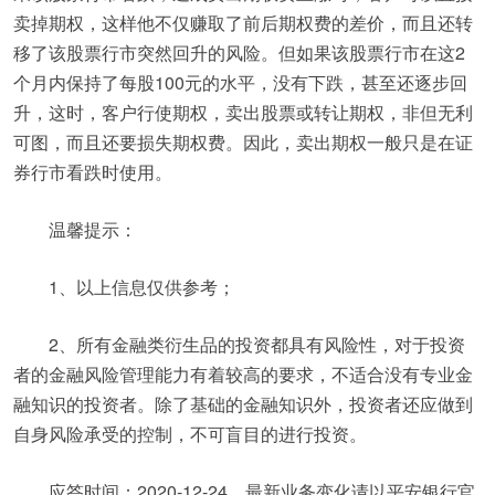
卖掉期权，这样他不仅赚取了前后期权费的差价，而且还转
移了该股票行市突然回升的风险。但如果该股票行市在这2
个月内保持了每股100元的水平，没有下跌，甚至还逐步回
升，这时，客户行使期权，卖出股票或转让期权，非但无利
可图，而且还要损失期权费。因此，卖出期权一般只是在证
券行市看跌时使用。
温馨提示：
1、以上信息仅供参考；
2、所有金融类衍生品的投资都具有风险性，对于投资
者的金融风险管理能力有着较高的要求，不适合没有专业金
融知识的投资者。除了基础的金融知识外，投资者还应做到
自身风险承受的控制，不可盲目的进行投资。
应答时间：2020-12-24，最新业务变化请以平安银行官