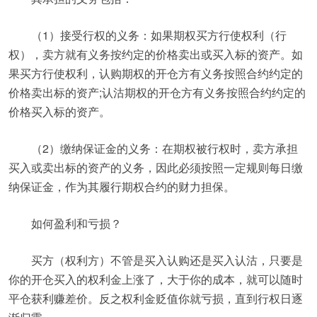
（1）接受行权的义务：如果期权买方行使权利（行
权），卖方就有义务按约定的价格卖出或买入标的资产。如
果买方行使权利，认购期权的开仓方有义务按照合约约定的
价格卖出标的资产;认沽期权的开仓方有义务按照合约约定的
价格买入标的资产。
（2）缴纳保证金的义务：在期权被行权时，卖方承担
买入或卖出标的资产的义务，因此必须按照一定规则每日缴
纳保证金，作为其履行期权合约的财力担保。
如何盈利和亏损？
买方（权利方）不管是买入认购还是买入认沽，只要是
你的开仓买入的权利金上涨了，大于你的成本，就可以随时
平仓获利赚差价。反之权利金贬值你就亏损，直到行权日逐