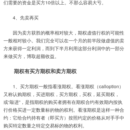
们需要的资金是买方10倍以上。不那么容易大亏。
4、先卖再买
因为卖方获胜的概率相对较大，期权虚值行权的可能性
一般相对较小。我们完全可以在一个月的前半段做虚值的卖
方来获得一定利润，而到下半月利用这部分利润中的一部分
来做买方，博取超额收益。
期权有买方期权和卖方期权
1、买方期权一般指看涨期权。看涨期权（calloption）
又称认购期权，买进期权，买方期权，买权，延买期权，
或“敲进”，是指期权的购买者拥有在期权合约有效期内按执
行价格买进一定数量标的物的权利。看涨期权是这样一种合
约：它给合约持有者（即买方）按照约定的价格从对手手中
购买特定数量之特定交易标的物的权利。