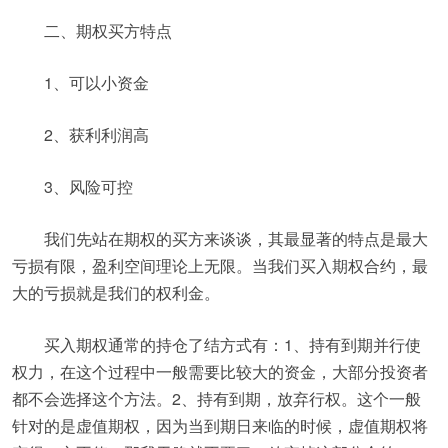
二、期权买方特点
1、可以小资金
2、获利利润高
3、风险可控
我们先站在期权的买方来谈谈，其最显著的特点是最大
亏损有限，盈利空间理论上无限。当我们买入期权合约，最
大的亏损就是我们的权利金。
买入期权通常的持仓了结方式有：1、持有到期并行使
权力，在这个过程中一般需要比较大的资金，大部分投资者
都不会选择这个方法。2、持有到期，放弃行权。这个一般
针对的是虚值期权，因为当到期日来临的时候，虚值期权将