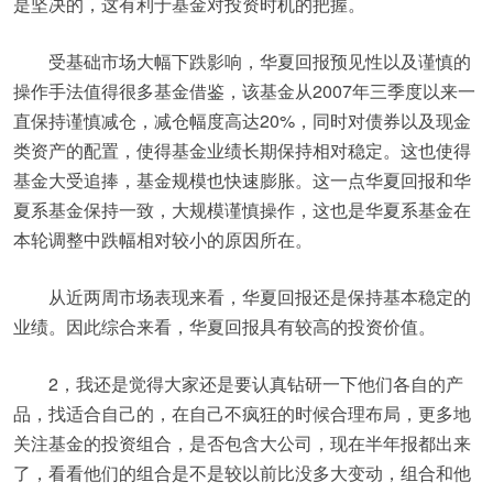
是坚决的，这有利于基金对投资时机的把握。
受基础市场大幅下跌影响，华夏回报预见性以及谨慎的
操作手法值得很多基金借鉴，该基金从2007年三季度以来一
直保持谨慎减仓，减仓幅度高达20%，同时对债券以及现金
类资产的配置，使得基金业绩长期保持相对稳定。这也使得
基金大受追捧，基金规模也快速膨胀。这一点华夏回报和华
夏系基金保持一致，大规模谨慎操作，这也是华夏系基金在
本轮调整中跌幅相对较小的原因所在。
从近两周市场表现来看，华夏回报还是保持基本稳定的
业绩。因此综合来看，华夏回报具有较高的投资价值。
2，我还是觉得大家还是要认真钻研一下他们各自的产
品，找适合自己的，在自己不疯狂的时候合理布局，更多地
关注基金的投资组合，是否包含大公司，现在半年报都出来
了，看看他们的组合是不是较以前比没多大变动，组合和他