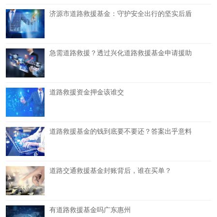
济源市道路救援基金：守护安全出行的坚实后盾
急需道路救援？透过兴化道路救援基金申请援助
道路救援资金押金该谁交
道路救援基金的钱到底要不要还？答案出乎意料
道路交通救援基金封账背后，谁在买单？
有道路救援基金吗广东惠州