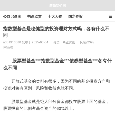
公益记录者
书画欣赏
十大人物
国之脊梁
好人好事
感人资讯
商业资讯
在线工具箱
指数型基金是稳健型的投资理财方式吗，各有什么不
同
感动我们网
a351910080 发布于 2025-03-04
分类：
商业资讯
阅读(239)
评论(0)
股票型基金***指数型基金***债券型基金***各有什
么不同
开放式基金的类别有很多，因为不同的基金投资方向和
投资对象有区别，风险和收益也就不同。
股票型基金就是绝大部分资金都投在股票上面的基金，
股票投资的比例占基金资产的60%以上。