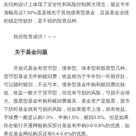
在结构设计上体现了安全性和风险控制两大理念，最近半年
涨幅高达7.30%遥遥领先于其他债券型基金，且该基金业绩
的稳定性较好，是不错的投资品种。
祝你投资成功！～～
关于基金问题
开放式基金有货币型、债券型、保本型和股票型几种。
货币型基金无申购赎回费，收益相当于半年到一年期存款，
可以随时赎回，不会亏本。债券型基金申购和赎回费比较
低，收益一般大于货币型，但也有亏损的风险，亏损不会很
大。股票型基金申购和赎回费最高，基金资产是股票，股市
下跌时基金就有亏损的风险，但如果股市上涨，就有收益。
手续费一般是认购1.0%，申购1.5%，赎回0.5%。但是如果
你在银行开通网银购买部分基金有申购0.6-0.8%的优惠，如
果在基金网站购买还有0.4-0.6%的优惠。