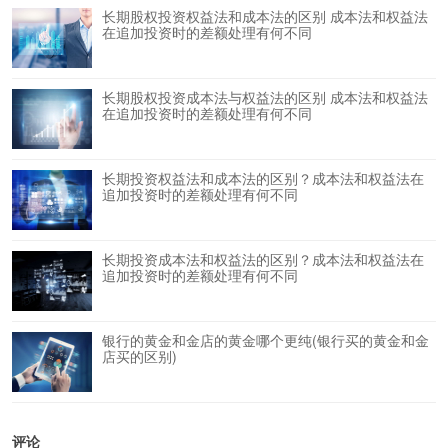
长期股权投资权益法和成本法的区别 成本法和权益法
在追加投资时的差额处理有何不同
长期股权投资成本法与权益法的区别 成本法和权益法
在追加投资时的差额处理有何不同
长期投资权益法和成本法的区别？成本法和权益法在
追加投资时的差额处理有何不同
长期投资成本法和权益法的区别？成本法和权益法在
追加投资时的差额处理有何不同
银行的黄金和金店的黄金哪个更纯(银行买的黄金和金
店买的区别)
评论