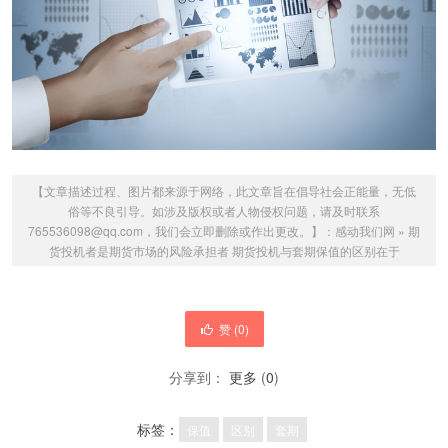
【文章描述过程、图片都来源于网络，此文章旨在倡导社会正能量，无低
俗等不良引导。如涉及版权或者人物侵权问题，请及时联系
765536098@qq.com，我们会立即删除或作出更改。】：
感动我们网
»
期
货投机者是期货市场的风险承担者 期货投机与套期保值的区别在于
赞 (
0
)
分享到：
更多
(
0
)
标签：
保值
区别
套期