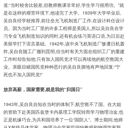
道:“当时校舍比较差,但教师教课非常好,学生学习很用功。”就
是在这样的艰苦环境下,他读完了大学。1939年大学毕业后,
吴自良经学校推荐,前往垒允飞机制造厂工作,在设计科任设计
员。因为当时工厂里的许多工程师是美国人,所以吴自良在学
习专业飞机制造知识的同时,还有机会练习英语口语,为日后赴
美留学打下语言基础。1942年,该中央飞机制造厂惨遭日机轰
炸,吴自良随工厂撤到昆明,但当时有关方面在组织工厂的重建
工作时却告知他:只有加入国民党才可以再续他的航空救国大
业。亲眼目睹国民党种种恶行的吴自良掷地有声地回复:“宁
死也不加入国民党!”
放弃高薪，国家需要,就是我的“归国日”
1943年,吴自良自知在当时的体制下,航空救不了国。在大姐
的资助下赴美国匹兹堡卡内基理工学院转而学习物理冶金,也
正是机缘巧合,为共和国培养了一位“国防人”。博士期间,他师
从X射线晶体学家、物理冶金学家巴瑞特教授和物理学家斯