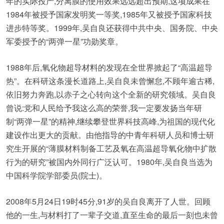
年的实际投产,分离膜的使用效果远远超出预期,这项成果在
1984年被授予国家发明奖一等奖,1985年又被授予国家科技
进步特等奖。1999年,吴自良还获得中共中央、国务院、中央
军委授予的“两弹一星”功勋奖章。
1988年后,氧化物超导材料的发现在全世界掀起了“高温超导
热”。在科研这条漫长道路上,吴自良未曾懈怠,不顾年逾古稀,
依旧努力奔跑,以赤子之心转向这个全新的研究领域。吴自良
曾说:党和人民给予我这么高的荣誉,我一定要发扬当年研
制“两弹一星”的精神,继续攀登世界科技高峰,为祖国的现代化
建设作出更大的贡献。由他指导的中青年科研人员和博士研
究生开展的“薄膜材料制备工艺及氧在高温超导氧化物中扩散
行为的研究”被国内外同行广泛认可。1980年,吴自良当选为
中国科学院学部委员(院士)。
2008年5月24日19时45分,91岁的吴自良离开了人世。回顾
他的一生,与材料打了一辈子交道,直至生命的最后一刻也未曾