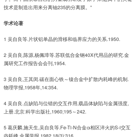
技术是制造出用来分离铀235的分离膜。”
学术论著
1 吴自良等.片状铝单晶的滑移和临界应力的关系.1950.
2 吴自良,陈源,杨佩璋等.苏联低合金钢40X代用品的研究.金
属研究工作报告会会刊,1954.
3 吴自良,王其闵.碳在面心铁～镍合金中扩散内耗峰的机制.
物理学报,1958年,14:354.
4 吴自良.点缺陷与位错的交互作用,载晶体缺陷与金属强度,
上册.北京:科学出版社,1960;195～242.
5 葛庆麟,施天生,吴自良等.Fe-Ti-N合金α相区淬火的S-i交互
内耗峰.金属学报.1982,18(3):316.