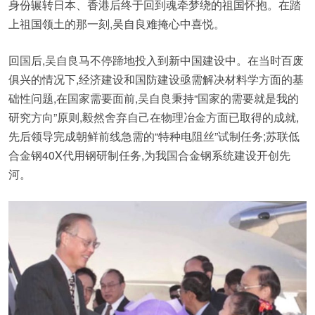
身份辗转日本、香港后终于回到魂牵梦绕的祖国怀抱。在踏
上祖国领土的那一刻,吴自良难掩心中喜悦。
回国后,吴自良马不停蹄地投入到新中国建设中。在当时百废
俱兴的情况下,经济建设和国防建设亟需解决材料学方面的基
础性问题,在国家需要面前,吴自良秉持“国家的需要就是我的
研究方向”原则,毅然舍弃自己在物理冶金方面已取得的成就,
先后领导完成朝鲜前线急需的“特种电阻丝”试制任务;苏联低
合金钢40X代用钢研制任务,为我国合金钢系统建设开创先
河。