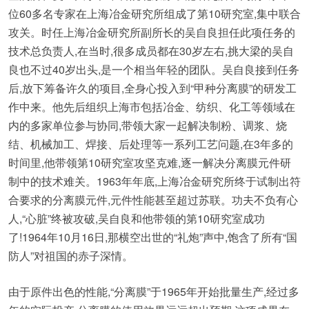
位60多名专家在上海冶金研究所组成了第10研究室,集中联合
攻关。时任上海冶金研究所副所长的吴自良担任此项任务的
技术总负责人,在当时,很多成员都在30岁左右,挑大梁的吴自
良也不过40岁出头,是一个相当年轻的团队。吴自良接到任务
后,放下筹备许久的项目,全身心投入到“甲种分离膜”的研发工
作中来。他先后组织上海市包括冶金、纺织、化工等领域在
内的多家单位参与协同,带领大家一起解决制粉、调浆、烧
结、机械加工、焊接、后处理等一系列工艺问题,在3年多的
时间里,他带领第10研究室攻坚克难,逐一解决分离膜元件研
制中的技术难关。1963年年底,上海冶金研究所终于试制出符
合要求的分离膜元件,元件性能甚至超过苏联。功夫不负有心
人,“心脏”终被攻破,吴自良和他带领的第10研究室成功
了!1964年10月16日,那横空出世的“礼炮”声中,饱含了所有“国
防人”对祖国的赤子深情。
由于原件出色的性能,“分离膜”于1965年开始批量生产,经过多