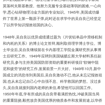
莫落柯夫斯基教授。他努力克服专业基础薄弱的困难,一心向
学,悉心钻研物理冶金方面的专业知识。1945年,美国成功爆
炸了世界上第一颗原子弹,此时还在求学中的吴自良已经坚定
了以所学知识报效祖国的决心。
1948年,吴自良以优异成绩通过题为《片状铝单晶中滑移机制
和内耗的关系》的博士论文答辩,顺利取得理学博士学位。博
士毕业后,吴自良继续留在卡内基理工学院金属研究所从事博
士后研究工作。1949年应聘到美国锡腊丘斯大学材料系任副
研究员,参与主持美国国防部资助的重要科研项目“软钢中阻
尼和疲劳”的研究工作,发展前景一片大好。1949年10月,新中
国成立的消息传到美国后,吴自良激动不已,他从未忘记报效祖
国,也从未忘记自己心中自强不息、科学救国的梦想。没过多
久,吴自良就接到国内老师的来信,希望他可以回国工作。
1950年年底,学有所成的吴自良带着满腔热忱,冲破美国当局
的重重阻挠,毅然放弃美国优厚的物质条件和发展前途,以华侨