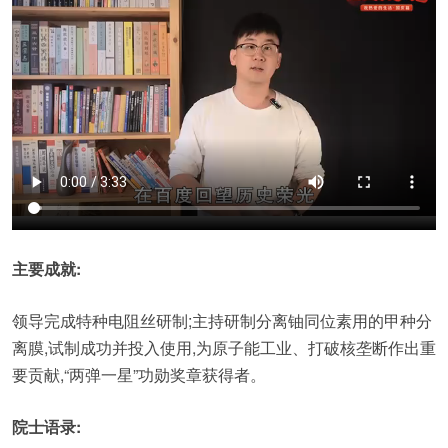
主要成就:
领导完成特种电阻丝研制;主持研制分离铀同位素用的甲种分
离膜,试制成功并投入使用,为原子能工业、打破核垄断作出重
要贡献,“两弹一星”功勋奖章获得者。
院士语录: