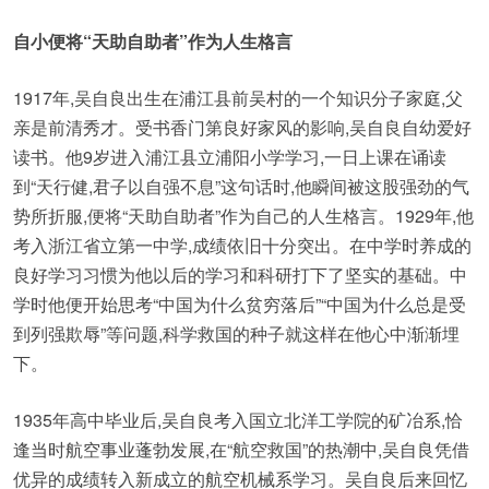
自小便将“天助自助者”作为人生格言
1917年,吴自良出生在浦江县前吴村的一个知识分子家庭,父
亲是前清秀才。受书香门第良好家风的影响,吴自良自幼爱好
读书。他9岁进入浦江县立浦阳小学学习,一日上课在诵读
到“天行健,君子以自强不息”这句话时,他瞬间被这股强劲的气
势所折服,便将“天助自助者”作为自己的人生格言。1929年,他
考入浙江省立第一中学,成绩依旧十分突出。在中学时养成的
良好学习习惯为他以后的学习和科研打下了坚实的基础。中
学时他便开始思考“中国为什么贫穷落后”“中国为什么总是受
到列强欺辱”等问题,科学救国的种子就这样在他心中渐渐埋
下。
1935年高中毕业后,吴自良考入国立北洋工学院的矿冶系,恰
逢当时航空事业蓬勃发展,在“航空救国”的热潮中,吴自良凭借
优异的成绩转入新成立的航空机械系学习。吴自良后来回忆