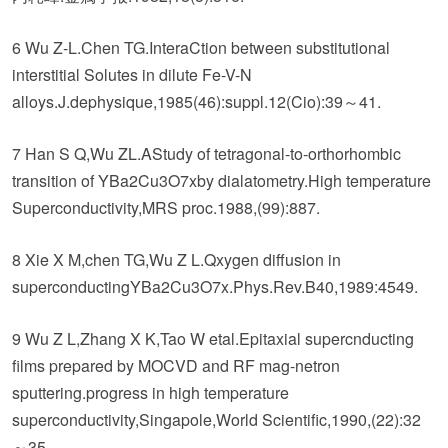
6 Wu Z-L.Chen TG.InteraCtion between substitutional
interstitial Solutes in dilute Fe-V-N
alloys.J.dephysique,1985(46):suppl.12(Cio):39～41.
7 Han S Q,Wu ZL.AStudy of tetragonal-to-orthorhombic
transition of YBa2Cu3O7xby dialatometry.High temperature
Superconductivity,MRS proc.1988,(99):887.
8 Xie X M,chen TG,Wu Z L.Qxygen diffusion in
superconductingYBa2Cu3O7x.Phys.Rev.B40,1989:4549.
9 Wu Z L,Zhang X K,Tao W etal.Epitaxial supercnducting
films prepared by MOCVD and RF mag-netron
sputtering.progress in high temperature
superconductivity,Singapole,World Scientific,1990,(22):32
～35.