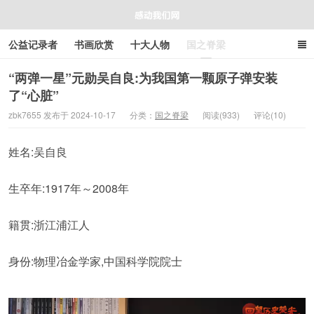
公益记录者
书画欣赏
十大人物
国之脊梁
好人好事
感人资讯
商业资讯
在线工具箱
“两弹一星”元勋吴自良:为我国第一颗原子弹安装
了“心脏”
感动我们网
zbk7655 发布于 2024-10-17
分类：
国之脊梁
阅读(933)
评论(10)
姓名:吴自良
生卒年:1917年～2008年
籍贯:浙江浦江人
身份:物理冶金学家,中国科学院院士