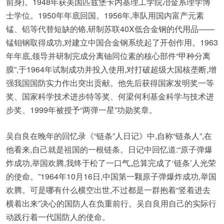
前身)。1948年获美国匹兹堡卡内基理工学院冶金系理学博
士学位。1950年年底回国。1956年,率队用国内富产元素
锰、铝等代替短缺的铬,研制苏联40X低合金钢的代用品——
锰钼钢取得成功,对建立中国合金钢系统起了开创作用。1963
年年底,领导并研制完成分离铀同位素的核心部件“甲种分离
膜”,于1964年试制成功并投入使用,对打破超级大国核垄断,增
强我国国防实力作出突出贡献。他先后获得国家发明奖一等
奖、国家科学技术进步特等奖、何梁何利基金科学与技术进
步奖、1999年被授予“两弹一星”功勋奖章。
吴自良在晚年的回忆录《“链条”人日记》中,自称“链条人”,在
他看来,自己就是祖国的一根链条。日记中回忆道:“原子弹爆
炸成功,举国欢腾,我终于松了一口气,总算完成了‘链条’人光荣
的使命。”1964年10月16日,中国第一颗原子弹爆炸成功,举国
欢腾。可是哪有什么横空出世,不过都是一群抱着“竖着进去
横着出来”决心的国防人在负重前行。吴自良用自己的实际行
动践行着一代国防人的使命。