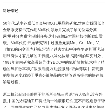
科研综述
50年代,从事苏联低合金钢40X代用品的研究,对建立我国低合
金钢系统有示范作用60年代,领导并完成了铀同位素分离
用“甲种分离膜”的研制任务,为打破超级大国的核垄断做出贡
献。60年代初,开始研究钢中过渡族元素Mn、Cr、Mo、V、
Ti和氮的s-i交互内耗峰,澄清了过去文献中许多争论和谬误,证
明只有钛才有足够的固氮能力,净化位错,消除钢的应变时效。
1988年转向研究高温超导体YBCO中的氧扩散机制,求得了精
确的氧扩散率和扩散激活能,在磁控溅射c取向薄膜中,发现膜
的增氧速度,端赖于垂直c-轴单晶的位错管道所提供的快速氧
输运过程。
原二机部副部长兼原子能所所长钱三强说:“有人扬言,没有外
援,中国的浓缩铀工厂将成为一堆废铜烂铁,更不用说造原子弹
了。而中国依靠自己的力量成功研发了原子弹,这其中的关键