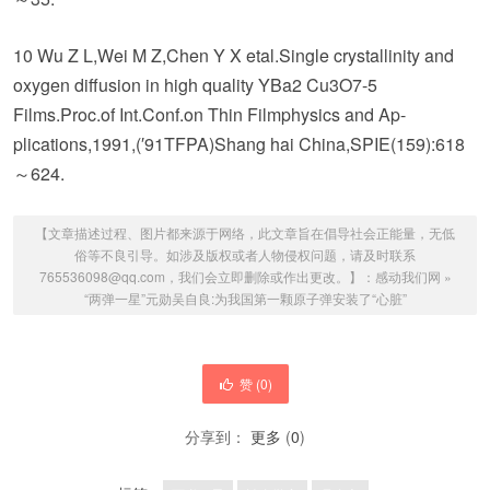
10 Wu Z L,Wei M Z,Chen Y X etal.Single crystallinity and
oxygen diffusion in high quality YBa2 Cu3O7-5
Films.Proc.of Int.Conf.on Thin Filmphysics and Ap-
plications,1991,(′91TFPA)Shang hai China,SPIE(159):618
～624.
【文章描述过程、图片都来源于网络，此文章旨在倡导社会正能量，无低
俗等不良引导。如涉及版权或者人物侵权问题，请及时联系
765536098@qq.com，我们会立即删除或作出更改。】：
感动我们网
»
“两弹一星”元勋吴自良:为我国第一颗原子弹安装了“心脏”
赞 (
0
)
分享到：
更多
(
0
)