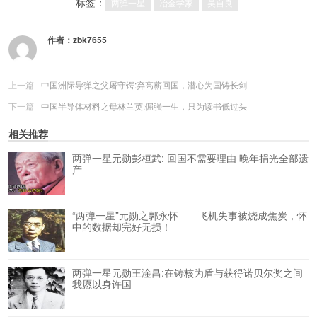
标签：
两弹一星
冶金学家
吴自良
作者：
zbk7655
上一篇
中国洲际导弹之父屠守锷:弃高薪回国，潜心为国铸长剑
下一篇
中国半导体材料之母林兰英:倔强一生，只为读书低过头
相关推荐
两弹一星元勋彭桓武: 回国不需要理由 晚年捐光全部遗
产
“两弹一星”元勋之郭永怀——飞机失事被烧成焦炭，怀
中的数据却完好无损！
两弹一星元勋王淦昌:在铸核为盾与获得诺贝尔奖之间
我愿以身许国