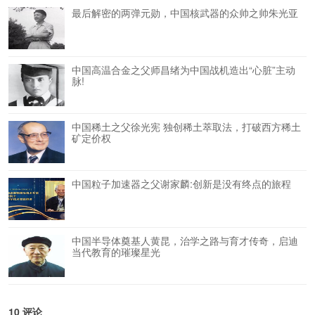
最后解密的两弹元勋，中国核武器的众帅之帅朱光亚
中国高温合金之父师昌绪为中国战机造出“心脏”主动
脉!
中国稀土之父徐光宪 独创稀土萃取法，打破西方稀土
矿定价权
中国粒子加速器之父谢家麟:创新是没有终点的旅程
中国半导体奠基人黄昆，治学之路与育才传奇，启迪
当代教育的璀璨星光
10 评论