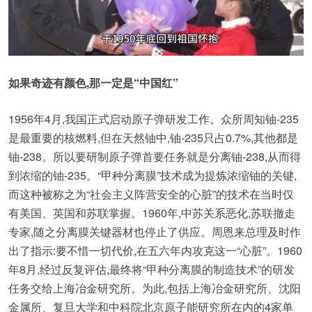
如果奇迹有颜色,那一定是“中国红”
1956年4月,我国正式启动原子弹研发工作。众所周知铀-235
是最重要的核燃料,但在天然铀中,铀-235只占0.7%,其他都是
铀-238。所以要研制原子弹首要任务就是分离铀-238,从而得
到浓缩的铀-235。“甲种分离膜”技术成为提炼浓缩铀的关键,
而这种被称之为“社会主义阵营安全的心脏”的技术在当时仅
有美国、英国和苏联掌握。1960年,中苏关系恶化,苏联撤走
专家,随之分离膜关键器材也停止了供应。周恩来总理及时作
出了指示:要不惜一切代价,在五六年内攻克这一“心脏”。1960
年8月,经过反复评估,最终将“甲种分离膜的制造技术”的研发
任务交给上海冶金研究所。为此,包括上海冶金研究所、沈阳
金属所、复旦大学和中科院北京原子能研究所在内的4家单