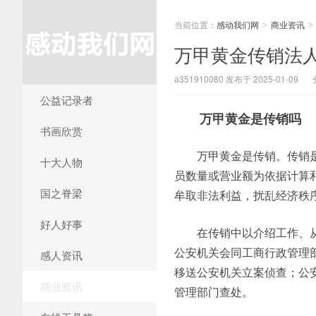
当前位置：
感动我们网
商业资讯
>
>
万甲黄金传销法
a351910080 发布于 2025-01-09
公益记录者
万甲黄金是传销吗
书画欣赏
万甲黄金是传销。传销
十大人物
员数量或营业额为依据计算
国之脊梁
牟取非法利益，扰乱经济秩
好人好事
在传销中以介绍工作、
公安机关会同工商行政管理
感人资讯
移送公安机关立案侦查；公
商业资讯
管理部门查处。