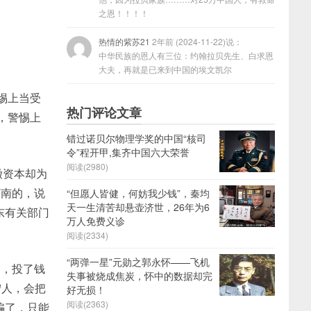
之恩！！！！
热情的紫苏21
2年前 (2024-11-22)说：
中华民族的恩人有三位：约翰拉贝先生、白求恩
大夫，再就是已来到中国的埃文凯尔
惕上当受
热门评论文章
，警惕上
错过诺贝尔物理学奖的中国“核司
令”程开甲,集齐中国六大荣誉
阅读(2980)
缴资本却为
河南的，说
“但愿人皆健，何妨我少钱”，秦均
天一生清苦却悬壶济世，26年为6
东有关部门
万人免费义诊
阅读(2334)
“两弹一星”元勋之郭永怀——飞机
了，投了钱
失事被烧成焦炭，怀中的数据却完
宁人，会把
好无损！
阅读(2363)
骗了，只能