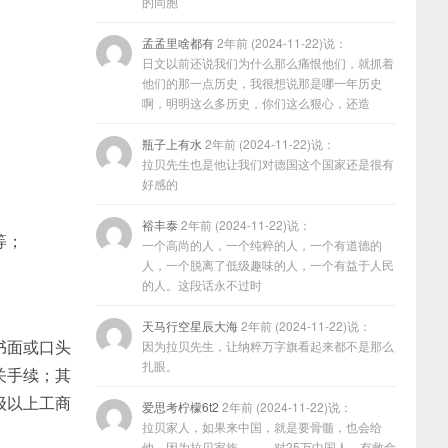
的同胞
孟孟里啥都有
2年前 (2024-11-22)说：
日文以前还说我们为什么那么痛恨他们，就抓着
他们的那一点历史，我很想说那是哪一年历史
啊，明明这么多历史，你们这么狠心，还造
瓶子上有水
2年前 (2024-11-22)说：
拉贝先生也是他让我们对德国这个国家还是很有
好感的
裕丰泰
2年前 (2024-11-22)说：
等；
一个高尚的人，一个纯粹的人，一个有道德的
人，一个脱离了低级趣味的人，一个有益于人民
的人。这段话永不过时
天马行空星辰大海
2年前 (2024-11-22)说：
书面或口头
因为拉贝先生，让纳粹万字旗看起来都不是那么
扎眼。
关手续；其
级以上工商
爱思考柠檬6t2
2年前 (2024-11-22)说：
拉贝家人，如果来中国，就是要骨髓，也会给
他，因为拉贝家族………对25万中国人，有救命