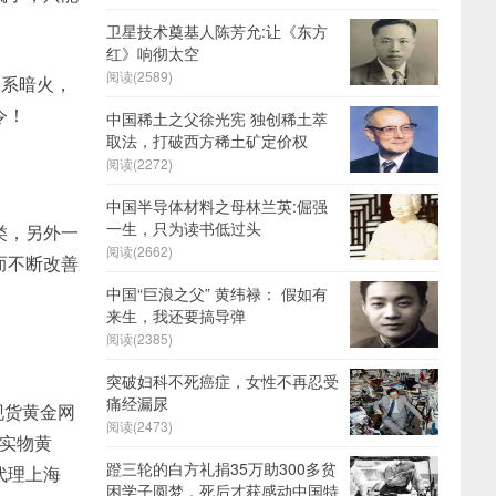
卫星技术奠基人陈芳允:让《东方
红》响彻太空
阅读(2589)
联系暗火，
令！
中国稀土之父徐光宪 独创稀土萃
取法，打破西方稀土矿定价权
阅读(2272)
中国半导体材料之母林兰英:倔强
一生，只为读书低过头
类，另外一
阅读(2662)
而不断改善
中国“巨浪之父” 黄纬禄： 假如有
来生，我还要搞导弹
阅读(2385)
突破妇科不死癌症，女性不再忍受
痛经漏尿
现货黄金网
阅读(2473)
、实物黄
蹬三轮的白方礼捐35万助300多贫
代理上海
困学子圆梦，死后才获感动中国特