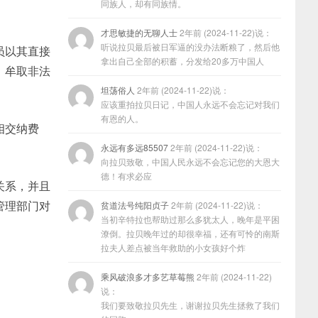
同族人，却有同族情。
才思敏捷的无聊人士
2年前 (2024-11-22)说：
听说拉贝最后被日军逼的没办法断粮了，然后他
员以其直接
拿出自己全部的积蓄，分发给20多万中国人
，牟取非法
坦荡俗人
2年前 (2024-11-22)说：
应该重拍拉贝日记，中国人永远不会忘记对我们
有恩的人。
相交纳费
永远有多远85507
2年前 (2024-11-22)说：
向拉贝致敬，中国人民永远不会忘记您的大恩大
德！有求必应
关系，并且
管理部门对
贫道法号纯阳贞子
2年前 (2024-11-22)说：
当初辛特拉也帮助过那么多犹太人，晚年是平困
潦倒。拉贝晚年过的却很幸福，还有可怜的南斯
拉夫人差点被当年救助的小女孩好个炸
乘风破浪多才多艺草莓熊
2年前 (2024-11-22)
说：
我们要致敬拉贝先生，谢谢拉贝先生拯救了我们