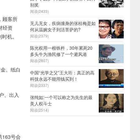
别奖
阅读(2433)
，顾客所
无儿无女，疾病缠身的张桂梅是如
财经资
何从温婉女子到活菩萨的?
利时机。
阅读(2379)
陈光权用一根铁杵，30年累死20
多头牛为渔民修了一个避风港
阅读(2807)
黄金、纸白
中国“光学之父”王大珩：真正的高
科技永远不能用钱买到！
阅读(2337)
户、出入
张纯如:一个可以称之为先生的最
美人权斗士
阅读(2514)
163号会