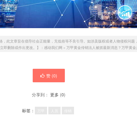
络，此文章旨在倡导社会正能量，无低俗等不良引导。如涉及版权或者人物侵权问题
我们会立即删除或作出更改。】：
感动我们网
»
万甲黄金传销法人被抓最新消息？万甲黄金
赞 (
0
)
分享到：
更多
(
0
)
标签：
万甲
人员
传销