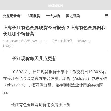
公益记录者
书画欣赏
十大人物
国之脊梁
好人好事
感人资讯
商业资讯
在线工具箱
上海长江有色金属现货今日报价？上海有色金属网和
长江哪个铜价高
感动我们网
a351910080 发布于 2025-01-12
分类：
商业资讯
阅读(219)
评论(0)
长江现货每天几点更新
10:30左右。长江现货报价于每个工作交易日10:30左右
在长江有色金属网官方平台发布。现货（Actuals）亦称实物
（physicals），指可供出货、储存和制造业使用的实物商
品。
长江有色金属网均价怎么看废旧价