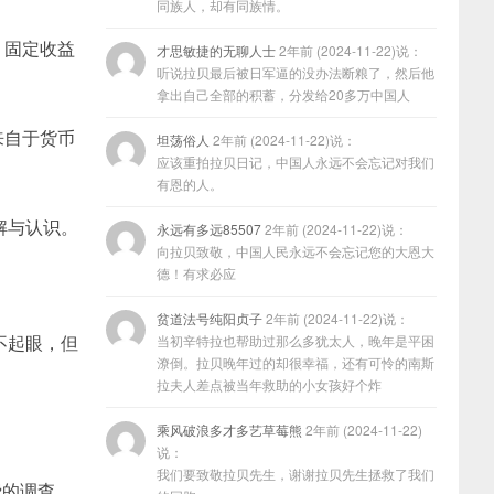
同族人，却有同族情。
。固定收益
才思敏捷的无聊人士
2年前 (2024-11-22)说：
听说拉贝最后被日军逼的没办法断粮了，然后他
拿出自己全部的积蓄，分发给20多万中国人
来自于货币
坦荡俗人
2年前 (2024-11-22)说：
应该重拍拉贝日记，中国人永远不会忘记对我们
有恩的人。
解与认识。
永远有多远85507
2年前 (2024-11-22)说：
向拉贝致敬，中国人民永远不会忘记您的大恩大
德！有求必应
贫道法号纯阳贞子
2年前 (2024-11-22)说：
不起眼，但
当初辛特拉也帮助过那么多犹太人，晚年是平困
潦倒。拉贝晚年过的却很幸福，还有可怜的南斯
拉夫人差点被当年救助的小女孩好个炸
乘风破浪多才多艺草莓熊
2年前 (2024-11-22)
说：
我们要致敬拉贝先生，谢谢拉贝先生拯救了我们
费的调查，