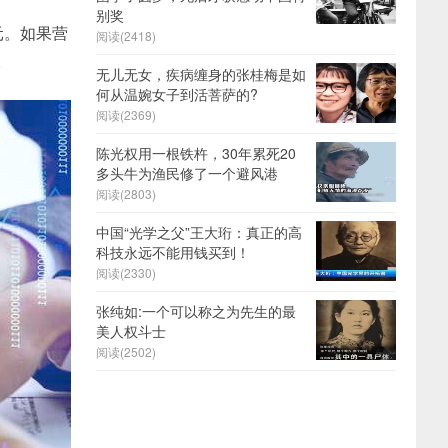
别奖
元。如果营
阅读(2418)
。
无儿无女，疾病缠身的张桂梅是如
何从温婉女子到活菩萨的?
阅读(2369)
陈光权用一根铁杵，30年累死20
多头牛为渔民修了一个避风港
阅读(2803)
中国“光学之父”王大珩：真正的高
科技永远不能用钱买到！
阅读(2330)
张纯如:一个可以称之为先生的最
美人权斗士
阅读(2502)