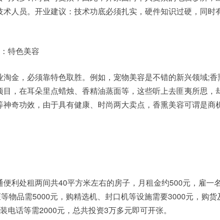
技术人员。开业建议：技术功底必须扎实，硬件知识过硬，同时
目：特色美容
业淘金，必须靠特色取胜。例如，宠物美容是不错的新兴领域;香
项目，在耳朵里点蜡烛、香精油蒸面等，这些听上去匪夷所思，
等神奇功效，由于具有健康、时尚两大卖点，香熏美容可谓是商
便利处租两间共40平方米左右的房子，月租金约500元，雇一
柜等物品需5000元，购精选机、封口机等设施需要3000元，购
装电话等需2000元，总共投资3万多元即可开张。