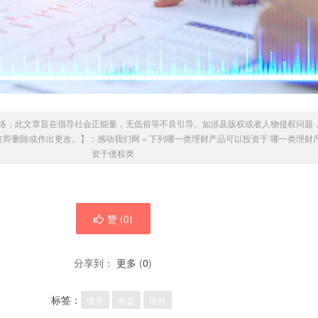
络，此文章旨在倡导社会正能量，无低俗等不良引导。如涉及版权或者人物侵权问题
我们会立即删除或作出更改。】：
感动我们网
»
下列哪一类理财产品可以投资于 哪一类理财
资于债权类
赞 (
0
)
分享到：
更多
(
0
)
标签：
债券
收益
理财