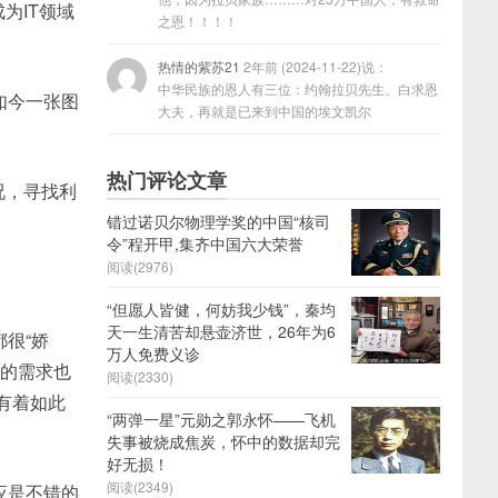
为IT领域
之恩！！！！
热情的紫苏21
2年前 (2024-11-22)说：
中华民族的恩人有三位：约翰拉贝先生、白求恩
如今一张图
大夫，再就是已来到中国的埃文凯尔
热门评论文章
况，寻找利
错过诺贝尔物理学奖的中国“核司
令”程开甲,集齐中国六大荣誉
阅读(2976)
“但愿人皆健，何妨我少钱”，秦均
天一生清苦却悬壶济世，26年为6
很“娇
万人免费义诊
务的需求也
阅读(2330)
有着如此
“两弹一星”元勋之郭永怀——飞机
失事被烧成焦炭，怀中的数据却完
好无损！
阅读(2349)
应是不错的