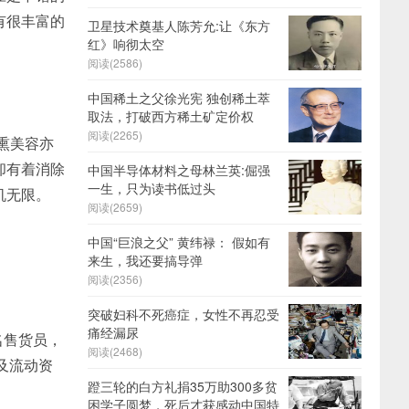
有很丰富的
卫星技术奠基人陈芳允:让《东方
红》响彻太空
阅读(2586)
中国稀土之父徐光宪 独创稀土萃
取法，打破西方稀土矿定价权
阅读(2265)
熏美容亦
却有着消除
中国半导体材料之母林兰英:倔强
一生，只为读书低过头
机无限。
阅读(2659)
中国“巨浪之父” 黄纬禄： 假如有
来生，我还要搞导弹
阅读(2356)
突破妇科不死癌症，女性不再忍受
痛经漏尿
名售货员，
阅读(2468)
货及流动资
蹬三轮的白方礼捐35万助300多贫
困学子圆梦，死后才获感动中国特