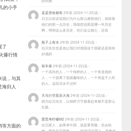
的同胞
儿的小手
孟孟里啥都有
2年前 (2024-11-22)说：
日文以前还说我们为什么那么痛恨他们，就抓着
他们的那一点历史，我很想说那是哪一年历史
啊，明明这么多历史，你们这么狠心，还造
瓶子上有水
2年前 (2024-11-22)说：
现了
拉贝先生也是他让我们对德国这个国家还是很有
火爆行情
好感的
裕丰泰
2年前 (2024-11-22)说：
一个高尚的人，一个纯粹的人，一个有道德的
来说，与其
人，一个脱离了低级趣味的人，一个有益于人民
的人。这段话永不过时
是海归人
天马行空星辰大海
2年前 (2024-11-22)说：
因为拉贝先生，让纳粹万字旗看起来都不是那么
扎眼。
爱思考柠檬6t2
2年前 (2024-11-22)说：
销等方面的
拉贝家人，如果来中国，就是要骨髓，也会给
他，因为拉贝家族………对25万中国人，有救命